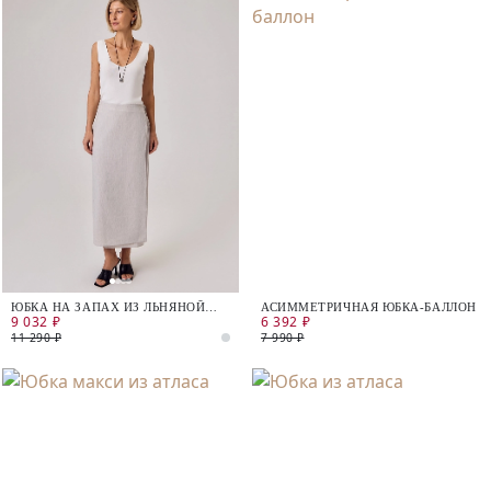
ЮБКА НА ЗАПАХ ИЗ ЛЬНЯНОЙ
АСИММЕТРИЧНАЯ ЮБКА-БАЛЛОН
9 032 ₽
6 392 ₽
ТКАНИ
11 290 ₽
7 990 ₽