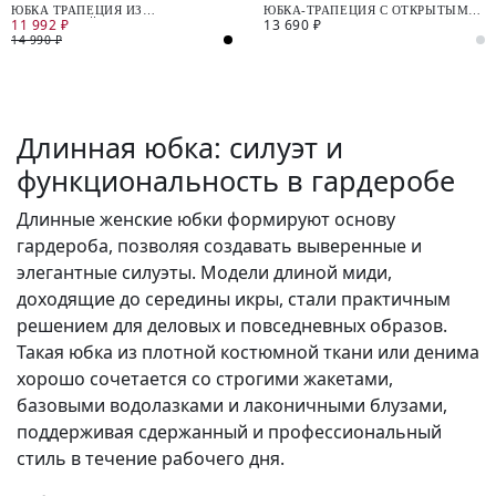
ЮБКА ТРАПЕЦИЯ ИЗ
ЮБКА-ТРАПЕЦИЯ С ОТКРЫТЫМИ
11 992 ₽
13 690 ₽
КОСТЮМНОЙ ТКАНИ С
СРЕЗАМИ
МАТОВЫМ БЛЕСКОМ
14 990 ₽
Длинная юбка: силуэт и
функциональность в гардеробе
Длинные женские юбки формируют основу
гардероба, позволяя создавать выверенные и
элегантные силуэты. Модели длиной миди,
доходящие до середины икры, стали практичным
решением для деловых и повседневных образов.
Такая юбка из плотной костюмной ткани или денима
хорошо сочетается со строгими жакетами,
базовыми водолазками и лаконичными блузами,
поддерживая сдержанный и профессиональный
стиль в течение рабочего дня.