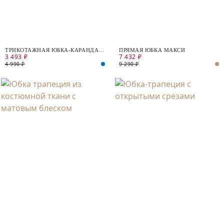
ТРИКОТАЖНАЯ ЮБКА-КАРАНДАШ
ПРЯМАЯ ЮБКА МАКСИ
3 493 ₽
7 432 ₽
С ЭЛАСТИЧНЫМ ПОЯСОМ
4 990 ₽
9 290 ₽