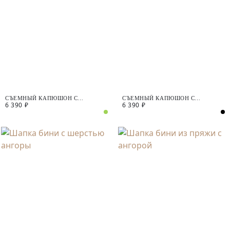
СЪЕМНЫЙ КАПЮШОН С
СЪЕМНЫЙ КАПЮШОН С
6 390 ₽
6 390 ₽
ВОДООТТАЛКИВАЮЩИМ
ВОДООТТАЛКИВАЮЩИМ
ПОКРЫТИЕМ
ПОКРЫТИЕМ