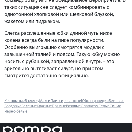
командировку или на официальное мероприятие. В
таких ситуациях ее следует комбинировать с
однотонной хлопковой или шелковой блузкой,
жакетом или пиджаком.
Слегка расклешенные юбки длиной чуть ниже
колена всегда были на пике популярности.
Особенно выигрышно смотрятся модели с
завышенной талией и поясом. Такую юбку можно
носить с рубашкой, заправленной внутрь – это
зрительно вытягивает силуэт, но при этом
смотрится достаточно официально.
Костюмные
В клетку
Макси
Плиссированные
Юбка-трапеция
Бежевые
Бордовые
Зеленые
Красные
Прямые
Розовые
С запахом
Серые
Синие
Черно-белые