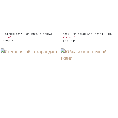
ЛЕТНЯЯ ЮБКА ИЗ 100% ХЛОПКА С
ЮБКА ИЗ ХЛОПКА С ИМИТАЦИЕЙ
5 574 ₽
7 203 ₽
РАЗРЕЗОМ
ЗАПАХА
9 290 ₽
10 290 ₽