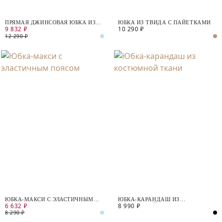
ПРЯМАЯ ДЖИНСОВАЯ ЮБКА ИЗ
ЮБКА ИЗ ТВИДА С ПАЙЕТКАМИ
9 832 ₽
10 290 ₽
100% ХЛОПКА
12 290 ₽
ЮБКА-МАКСИ С ЭЛАСТИЧНЫМ
ЮБКА-КАРАНДАШ ИЗ
6 632 ₽
8 990 ₽
ПОЯСОМ
КОСТЮМНОЙ ТКАНИ
8 290 ₽