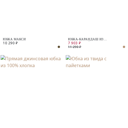
ЮБКА МАКСИ
ЮБКА-КАРАНДАШ ИЗ
10 290 ₽
7 903 ₽
КОСТЮМНОЙ ТКАНИ
11 290 ₽