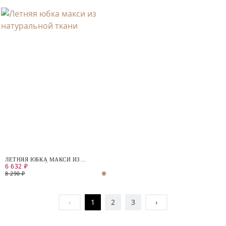
ЛЕТНЯЯ ЮБКА МАКСИ ИЗ
6 632 ₽
НАТУРАЛЬНОЙ ТКАНИ
8 290 ₽
‹
1
2
3
›