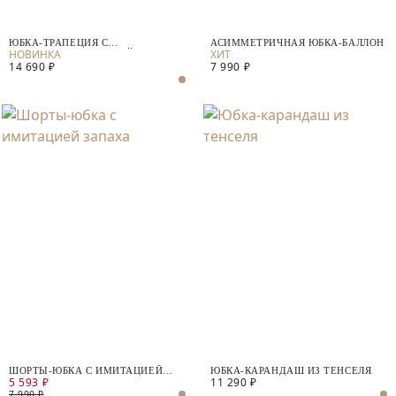
ЮБКА-ТРАПЕЦИЯ С
АСИММЕТРИЧНАЯ ЮБКА-БАЛЛОН
ВОДООТТАЛКИВАЮЩЕЙ
14 690 ₽
7 990 ₽
ПРОПИТКОЙ
ШОРТЫ-ЮБКА С ИМИТАЦИЕЙ
ЮБКА-КАРАНДАШ ИЗ ТЕНСЕЛЯ
5 593 ₽
11 290 ₽
ЗАПАХА
7 990 ₽