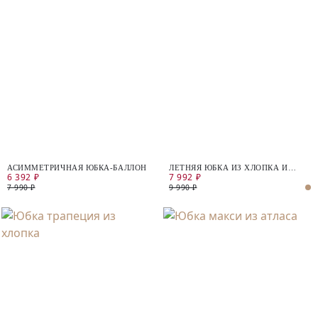
АСИММЕТРИЧНАЯ ЮБКА-БАЛЛОН
ЛЕТНЯЯ ЮБКА ИЗ ХЛОПКА И
6 392 ₽
7 992 ₽
ЛЬНА
7 990 ₽
9 990 ₽