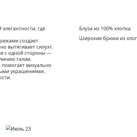
элегантности, где
Блуза из 100% хлопка
Широкие брюки из хлоп
брюками создает
но вытягивает силуэт.
или с одной стороны —
линию талии.
о помогает визуально
тыми украшениями,
ости.