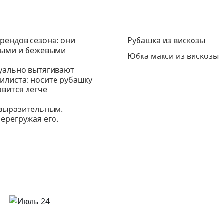
рендов сезона: они
Рубашка из вискозы
чными и бежевыми
Юбка макси из вискозы
зуально вытягивают
тилиста: носите рубашку
овится легче
 выразительным.
ерегружая его.