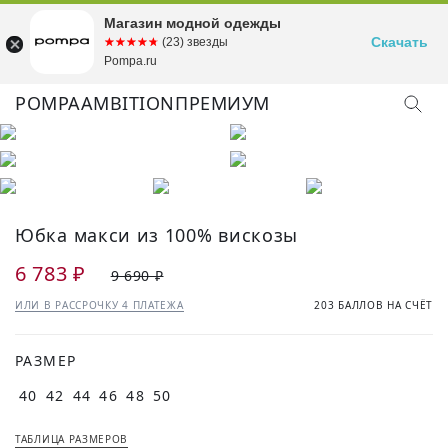
Магазин модной одежды
Скачать
☆☆☆☆☆
★★★★★
(23) звезды
Pompa.ru
POMPA
AMBITION
ПРЕМИУМ
КУПИТЬ ОБРАЗ
Юбка макси из 100% вискозы
6 783 ₽
9 690 ₽
ИЛИ В РАССРОЧКУ 4 ПЛАТЕЖА
203 БАЛЛОВ НА СЧЁТ
РАЗМЕР
40
42
44
46
48
50
ТАБЛИЦА РАЗМЕРОВ