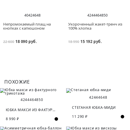
40
42
46
48
42
44
46
48
50
Непромокаемый плащ на
Укороченный жакет-тренч из
кнопках с капюшоном
100% хлопка
18 090 руб.
15 192 руб.
22 600
18 990
ПОХОЖИЕ
42
44
46
48
42
44
46
48
50
СТЕГАНАЯ ЮБКА-МИДИ
ЮБКА МАКСИ ИЗ ФАКТУРНОГО ТРИКОТАЖА
11 290 ₽
8 990 ₽