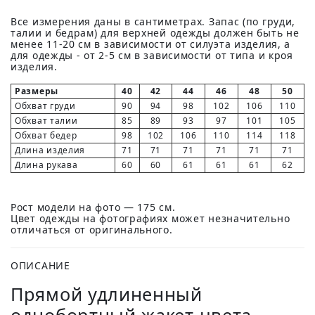
Все измерения даны в сантиметрах. Запас (по груди,
талии и бедрам) для верхней одежды должен быть не
менее 11-20 см в зависимости от силуэта изделия, а
для одежды - от 2-5 см в зависимости от типа и кроя
изделия.
Размеры
40
42
44
46
48
50
Обхват груди
90
94
98
102
106
110
Обхват талии
85
89
93
97
101
105
Обхват бедер
98
102
106
110
114
118
Длина изделия
71
71
71
71
71
71
Длина рукава
60
60
61
61
61
62
Рост модели на фото — 175 см.
Цвет одежды на фотографиях может незначительно
отличаться от оригинального.
ОПИСАНИЕ
Прямой удлиненный