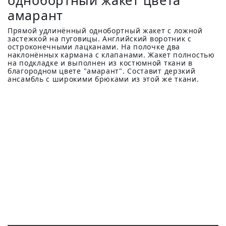
однобортный жакет цвета
амарант
Прямой удлинённый однобортный жакет с ложной
застежкой на пуговицы. Английский воротник с
остроконечными лацканами. На полочке два
наклонённых кармана с клапанами. Жакет полностью
на подкладке и выполнен из костюмной ткани в
благородном цвете "амарант". Составит дерзкий
ансамбль с широкими брюками из этой же ткани.