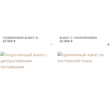
УДЛИНЕННЫЙ ЖАКЕТ В
ЖАКЕТ С УКОРОЧЕННЫМ
20 690 ₽
20 690 ₽
МУЖСКОМ СТИЛЕ
РУКАВОМ