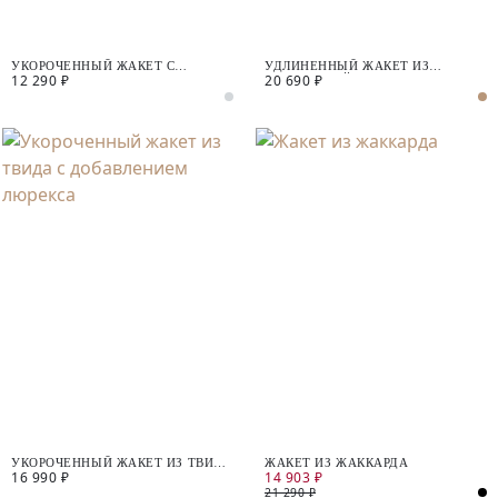
УКОРОЧЕННЫЙ ЖАКЕТ С
УДЛИНЕННЫЙ ЖАКЕТ ИЗ
12 290 ₽
20 690 ₽
ДЕКОРАТИВНЫМИ ПУГОВИЦАМИ
КОСТЮМНОЙ ТКАНИ
УКОРОЧЕННЫЙ ЖАКЕТ ИЗ ТВИДА
ЖАКЕТ ИЗ ЖАККАРДА
16 990 ₽
14 903 ₽
С ДОБАВЛЕНИЕМ ЛЮРЕКСА
21 290 ₽