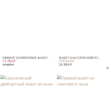
ПРЯМОЙ УДЛИНЕННЫЙ ЖАКЕТ
ЖАКЕТ КЛАCСИЧЕСКИЙ ИЗ
13 783 ₽
БЕЗ ЗАСТЕЖКИ
ХЛОПКА И ЛЬНА
26 990 ₽
19 690 ₽