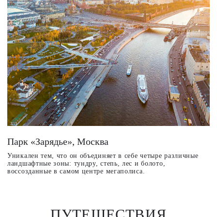
Л
Пр
на
Зд
и
Парк «Зарядье», Москва
Уникален тем, что он объединяет в себе четыре различные
ландшафтные зоны: тундру, степь, лес и болото,
воссозданные в самом центре мегаполиса.
ПУТЕШЕСТВИЯ