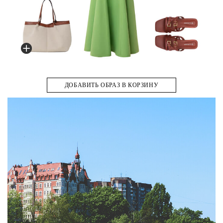
ДОБАВИТЬ ОБРАЗ В КОРЗИНУ
А
А
пе
су