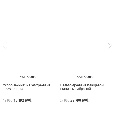
42
44
46
48
50
40
42
46
48
50
Укороченный жакет-тренч из
Пальто-тренч из плащевой
100% хлопка
ткани с мембраной
15 192 руб.
23 790 руб.
18 990
27 990