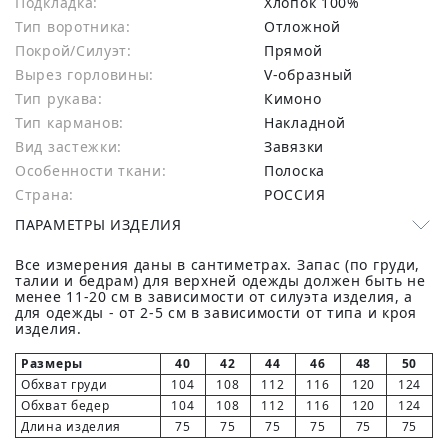
Подкладка:
Хлопок 100%
Тип воротника:
Отложной
Покрой/Силуэт:
Прямой
Вырез горловины:
V-образный
Тип рукава:
Кимоно
Тип карманов:
Накладной
Вид застежки:
Завязки
Особенности ткани:
Полоска
Страна:
РОССИЯ
ПАРАМЕТРЫ ИЗДЕЛИЯ
Все измерения даны в сантиметрах. Запас (по груди,
талии и бедрам) для верхней одежды должен быть не
менее 11-20 см в зависимости от силуэта изделия, а
для одежды - от 2-5 см в зависимости от типа и кроя
изделия.
Размеры
40
42
44
46
48
50
Обхват груди
104
108
112
116
120
124
Обхват бедер
104
108
112
116
120
124
Длина изделия
75
75
75
75
75
75