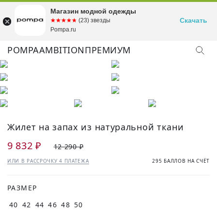
Магазин модной одежды
Скачать
☆☆☆☆☆
★★★★★
(23) звезды
Pompa.ru
POMPA
AMBITION
ПРЕМИУМ
КУПИТЬ ОБРАЗ
Жилет на запах из натуральной ткани
9 832 ₽
12 290 ₽
ИЛИ В РАССРОЧКУ 4 ПЛАТЕЖА
295 БАЛЛОВ НА СЧЁТ
РАЗМЕР
40
42
44
46
48
50