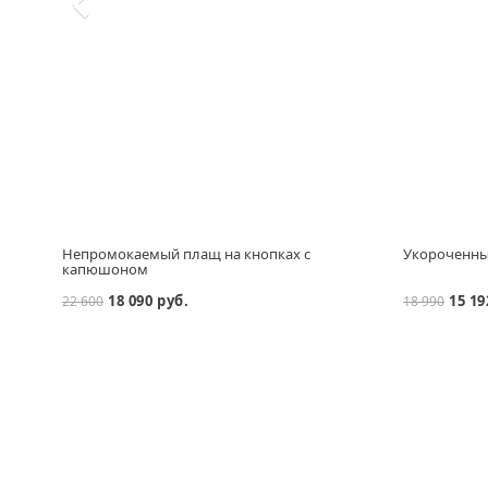
Непромокаемый плащ на кнопках с
Укороченный
капюшоном
18 090 руб.
15 19
22 600
18 990