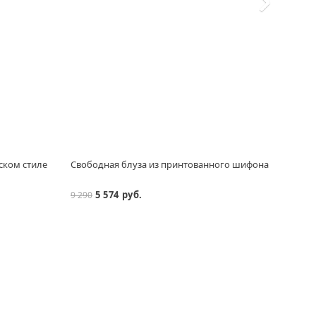
ском стиле
Свободная блуза из принтованного шифона
Джем
5 574 руб.
9 290
12 29