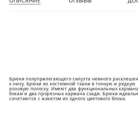
ОПИСАНИЕ
ОТЗЫВЫ
ДО
Брюки полуприлегающего силуэта немного расклеше
к низу. Брюки из костюмной ткани в тонкую и редкую
розовую полоску. Имеют два функциональных кармана
бокам и два прорезных кармана сзади. Брюки идеаль
сочетаются с жакетом из одного цветового блока.