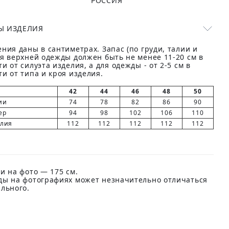
РОССИЯ
Ы ИЗДЕЛИЯ
ния даны в сантиметрах. Запас (по груди, талии и
ля верхней одежды должен быть не менее 11-20 см в
и от силуэта изделия, а для одежды - от 2-5 см в
и от типа и кроя изделия.
42
44
46
48
50
ии
74
78
82
86
90
ер
94
98
102
106
110
елия
112
112
112
112
112
и на фото — 175 см.
ды на фотографиях может незначительно отличаться
ального.