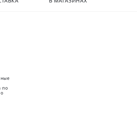
СТАВКА
В МАГАЗИНАХ
нные
 по
но