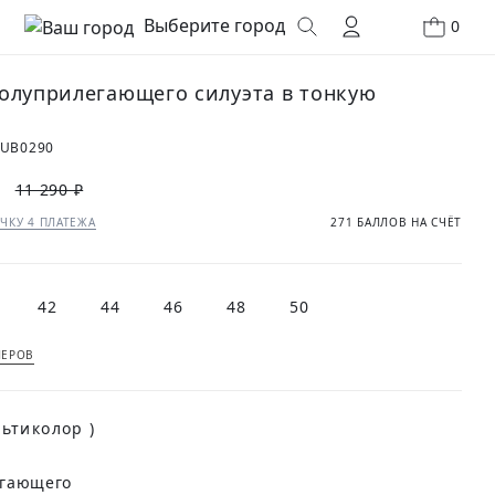
Выберите город
0
олуприлегающего силуэта в тонкую
0UB0290
11 290 ₽
ЧКУ 4 ПЛАТЕЖА
271 БАЛЛОВ НА СЧЁТ
42
44
46
48
50
МЕРОВ
(Мультиколор )