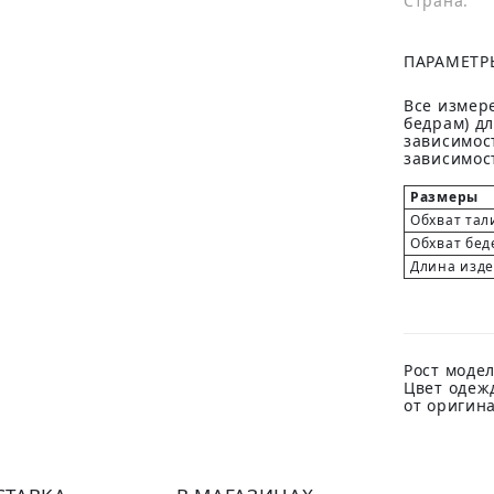
Страна:
ПАРАМЕТР
Все измере
бедрам) д
зависимост
зависимост
Размеры
Обхват тал
Обхват бед
Длина изд
Рост модел
Цвет одеж
от оригин