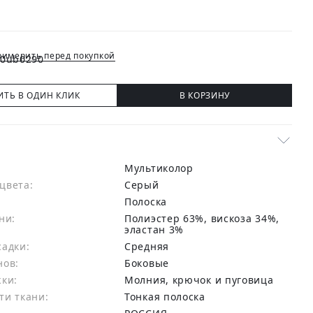
имерить перед покупкой
ИТЬ В ОДИН КЛИК
В КОРЗИНУ
Мультиколор
цвета:
серый
Полоска
ни:
полиэстер 63%, вискоза 34%,
эластан 3%
садки:
Средняя
нов:
Боковые
жки:
Молния, крючок и пуговица
ти ткани:
Тонкая полоска