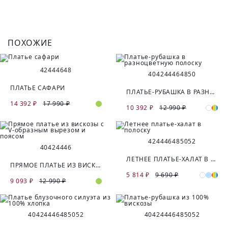
ПОХОЖИЕ
42
44
46
48
40
42
44
46
48
50
ПЛАТЬЕ САФАРИ
ПЛАТЬЕ-РУБАШКА В РАЗНОЦВЕТНУЮ ПОЛОСКУ
14 392 ₽
17 990 ₽
10 392 ₽
12 990 ₽
42
44
46
48
50
52
40
42
44
46
ЛЕТНЕЕ ПЛАТЬЕ-ХАЛАТ В ПОЛОСКУ
ПРЯМОЕ ПЛАТЬЕ ИЗ ВИСКОЗЫ С V-ОБРАЗНЫМ ВЫРЕЗОМ И ПОЯСОМ
5 814 ₽
9 690 ₽
9 093 ₽
12 990 ₽
40
42
44
46
48
50
52
40
42
44
46
48
50
52