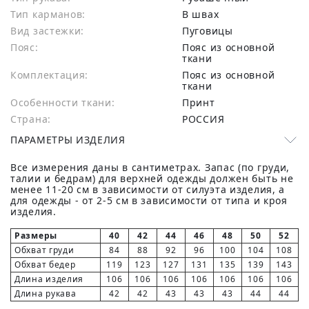
Тип карманов:
В швах
Вид застежки:
Пуговицы
Пояс:
Пояс из основной
ткани
Комплектация:
Пояс из основной
ткани
Особенности ткани:
Принт
Страна:
РОССИЯ
ПАРАМЕТРЫ ИЗДЕЛИЯ
Все измерения даны в сантиметрах. Запас (по груди,
талии и бедрам) для верхней одежды должен быть не
менее 11-20 см в зависимости от силуэта изделия, а
для одежды - от 2-5 см в зависимости от типа и кроя
изделия.
Размеры
40
42
44
46
48
50
52
Обхват груди
84
88
92
96
100
104
108
Обхват бедер
119
123
127
131
135
139
143
Длина изделия
106
106
106
106
106
106
106
Длина рукава
42
42
43
43
43
44
44