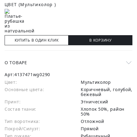
ЦВЕТ
(Мультиколор )
КУПИТЬ В ОДИН КЛИК
В КОРЗИНУ
О ТОВАРЕ
Арт:
4137471wg0290
Цвет:
Мультиколор
Основные цвета:
коричневый, голубой,
бежевый
Принт:
Этнический
Состав ткани:
хлопок 50%, район
50%
Тип воротника:
Отложной
Покрой/Силуэт:
Прямой
Тип рукава:
Рубашечный