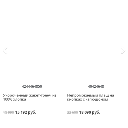
42
44
46
48
50
40
42
46
48
Укороченный жакет-тренч из
Непромокаемый плащ на
100% хлопка
кнопках с капюшоном
15 192 руб.
18 090 руб.
18 990
22 600