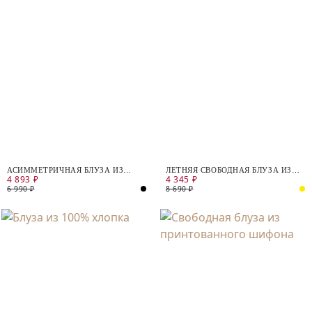
АСИММЕТРИЧНАЯ БЛУЗА ИЗ
ЛЕТНЯЯ СВОБОДНАЯ БЛУЗА ИЗ
4 893 ₽
4 345 ₽
ТРИКОТАЖА С ЛЮРЕКСОМ
ХЛОПКА
6 990 ₽
8 690 ₽