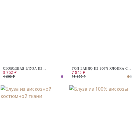
СВОБОДНАЯ БЛУЗА ИЗ
ТОП-БАНДО ИЗ 100% ХЛОПКА С
3 752 ₽
7 845 ₽
ВИСКОЗНОГО ТРИКОТАЖА
ВЫШИВКОЙ
4 690 ₽
15 690 ₽