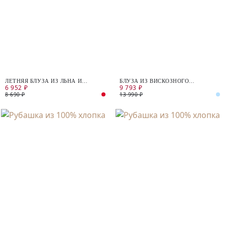
ЛЕТНЯЯ БЛУЗА ИЗ ЛЬНА И
БЛУЗА ИЗ ВИСКОЗНОГО
6 952 ₽
9 793 ₽
ХЛОПКА
ЖАККАРДА
8 690 ₽
13 990 ₽