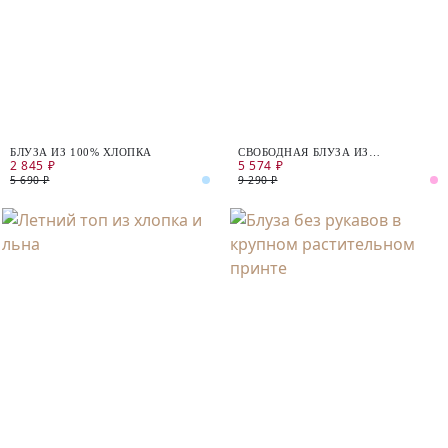
БЛУЗА ИЗ 100% ХЛОПКА
СВОБОДНАЯ БЛУЗА ИЗ
2 845 ₽
5 574 ₽
ПРИНТОВАННОГО ШИФОНА
5 690 ₽
9 290 ₽