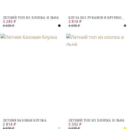
ЛЕТНИЙ ТОП ИЗ ХЛОПКА И ЛЬНА
БЛУЗА БЕЗ РУКАВОВ В КРУПНОМ
3 283 ₽
2 814 ₽
РАСТИТЕЛЬНОМ ПРИНТЕ
4 690 ₽
4 690 ₽
ЛЕТНЯЯ БАЗОВАЯ БЛУЗКА
ЛЕТНИЙ ТОП ИЗ ХЛОПКА И ЛЬНА
2 814 ₽
5 352 ₽
4 690 ₽
6 690 ₽