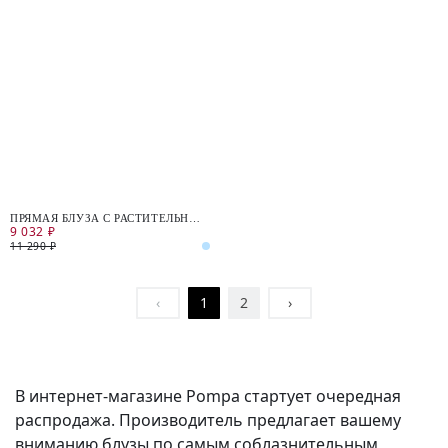
ПРЯМАЯ БЛУЗА С РАСТИТЕЛЬНЫМ
9 032 ₽
ПРИНТОМ
11 290 ₽
‹
1
2
›
В интернет-магазине Pompa стартует очередная
распродажа. Производитель предлагает вашему
вниманию блузы по самым соблазнительным