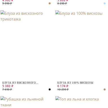
4 995 ₽
5 803 ₽
9 990 ₽
8 290 ₽
БЛУЗА ИЗ ВИСКОЗНОГО
БЛУЗА ИЗ 100% ВИСКОЗЫ
5 383 ₽
6 174 ₽
ТРИКОТАЖА
7 690 ₽
10 290 ₽