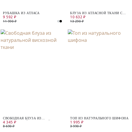
РУБАШКА ИЗ АТЛАСА
БЛУЗА ИЗ АТЛАСНОЙ ТКАНИ С
9 592 ₽
10 632 ₽
АНИМАЛИСТИЧНЫМ ПРИНТОМ
11 990 ₽
13 290 ₽
СВОБОДНАЯ БЛУЗА ИЗ
ТОП ИЗ НАТУРАЛЬНОГО ШИФОНА
4 345 ₽
1 995 ₽
НАТУРАЛЬНОЙ ВИСКОЗНОЙ
ТКАНИ
8 690 ₽
3 990 ₽