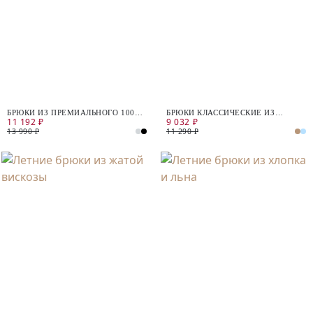
БРЮКИ ИЗ ПРЕМИАЛЬНОГО 100%
БРЮКИ КЛАССИЧЕСКИЕ ИЗ
11 192 ₽
9 032 ₽
ЛЬНА
ХЛОПКА И ЛЬНА
13 990 ₽
11 290 ₽