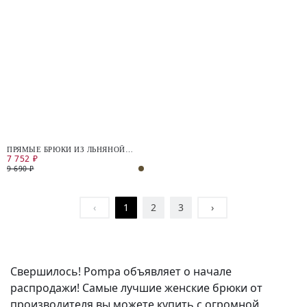
ПРЯМЫЕ БРЮКИ ИЗ ЛЬНЯНОЙ
7 752 ₽
ТКАНИ НА ЭЛАСТИЧНОМ ПОЯСЕ
9 690 ₽
‹
1
2
3
›
Свершилось! Pompa объявляет о начале
распродажи! Самые лучшие женские брюки от
производителя вы можете купить с огромной