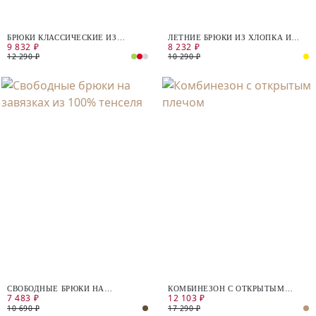
БРЮКИ КЛАССИЧЕСКИЕ ИЗ
ЛЕТНИЕ БРЮКИ ИЗ ХЛОПКА И
9 832 ₽
8 232 ₽
ХЛОПКА И ЛЬНА
ЛЬНА
12 290 ₽
10 290 ₽
СВОБОДНЫЕ БРЮКИ НА
КОМБИНЕЗОН С ОТКРЫТЫМ
7 483 ₽
12 103 ₽
ЗАВЯЗКАХ ИЗ 100% ТЕНСЕЛЯ
ПЛЕЧОМ
10 690 ₽
17 290 ₽