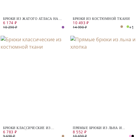
БРЮКИ ИЗ ЖАТОГО АТЛАСА НА
БРЮКИ ИЗ КОСТЮМНОЙ ТКАНИ
6 174 ₽
10 493 ₽
ЭЛАСТИЧНОМ ПОЯСЕ
+1
10 290 ₽
14 990 ₽
БРЮКИ КЛАССИЧЕСКИЕ ИЗ
ПРЯМЫЕ БРЮКИ ИЗ ЛЬНА И
6 783 ₽
8 552 ₽
КОСТЮМНОЙ ТКАНИ
ХЛОПКА
9 690 ₽
10 690 ₽