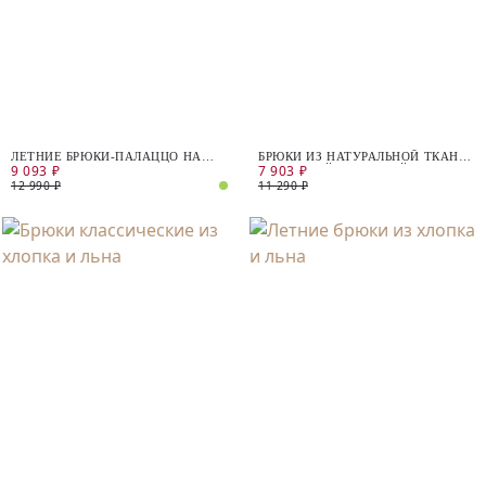
ЛЕТНИЕ БРЮКИ-ПАЛАЦЦО НА
БРЮКИ ИЗ НАТУРАЛЬНОЙ ТКАНИ
9 093 ₽
7 903 ₽
ЗАВЯЗКАХ
С ВЫСОКОЙ ПОСАДКОЙ
12 990 ₽
11 290 ₽