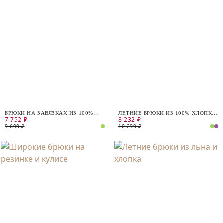
БРЮКИ НА ЗАВЯЗКАХ ИЗ 100%
ЛЕТНИЕ БРЮКИ ИЗ 100% ХЛОПКА
7 752 ₽
8 232 ₽
ЛЬНА
НА ЭЛАСТИЧНОМ ПОЯСЕ
9 690 ₽
10 290 ₽