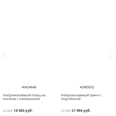
40
42
46
48
42
48
50
52
Непромокаемый плащ на
Непромокаемый тренч с
кнопках с капюшоном
подстёжкой
18 090 руб.
21 990 руб.
22 600
27 500