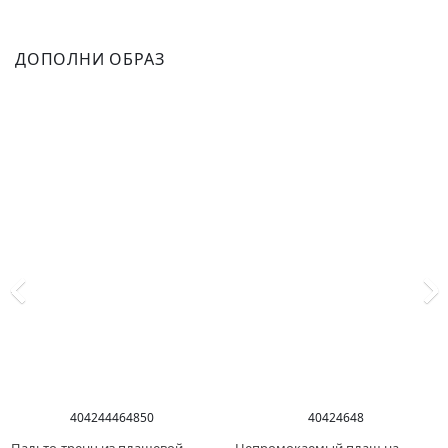
ДОПОЛНИ ОБРАЗ
40
42
44
46
48
50
40
42
46
48
Пальто-тренч из плащевой
Непромокаемый плащ на