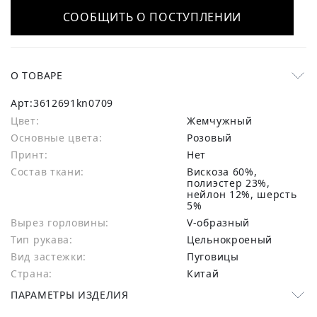
СООБЩИТЬ О ПОСТУПЛЕНИИ
О ТОВАРЕ
Арт:
3612691kn0709
Цвет:
Жемчужный
Основные цвета:
розовый
Принт:
Нет
Состав ткани:
вискоза 60%,
полиэстер 23%,
нейлон 12%, шерсть
5%
Вырез горловины:
V-образный
Тип рукава:
Цельнокроеный
Вид застежки:
Пуговицы
Страна:
Китай
ПАРАМЕТРЫ ИЗДЕЛИЯ