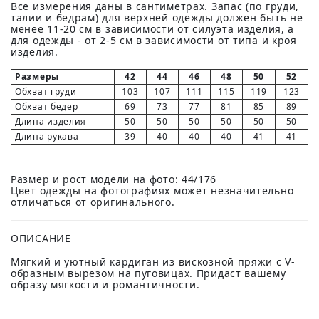
Все измерения даны в сантиметрах. Запас (по груди,
талии и бедрам) для верхней одежды должен быть не
менее 11-20 см в зависимости от силуэта изделия, а
для одежды - от 2-5 см в зависимости от типа и кроя
изделия.
Размеры
42
44
46
48
50
52
Обхват груди
103
107
111
115
119
123
Обхват бедер
69
73
77
81
85
89
Длина изделия
50
50
50
50
50
50
Длина рукава
39
40
40
40
41
41
Размер и рост модели на фото: 44/176
Цвет одежды на фотографиях может незначительно
отличаться от оригинального.
ОПИСАНИЕ
Мягкий и уютный кардиган из вискозной пряжи с V-
образным вырезом на пуговицах. Придаст вашему
образу мягкости и романтичности.