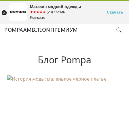
Магазин модной одежды
Скачать
☆☆☆☆☆
★★★★★
(23) звезды
Pompa.ru
POMPA
AMBITION
ПРЕМИУМ
Блог Pompa