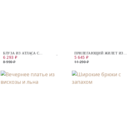
БЛУЗА ИЗ АТЛАСА С
ПРИЛЕГАЮЩИЙ ЖИЛЕТ ИЗ
6 293 ₽
5 645 ₽
ДЕКОРАТИВНОЙ ГОРЛОВИНОЙ
КОСТЮМНОЙ ТКАНИ
8 990 ₽
11 290 ₽