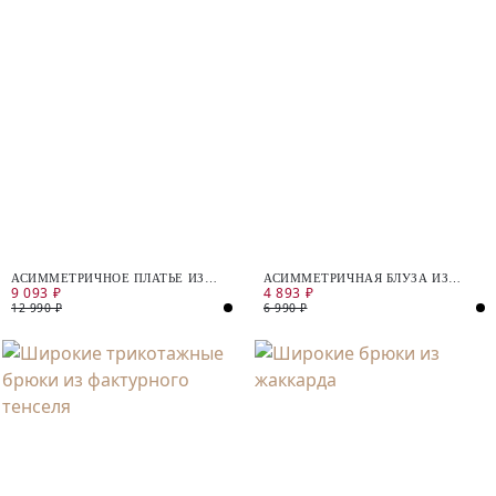
АСИММЕТРИЧНОЕ ПЛАТЬЕ ИЗ
АСИММЕТРИЧНАЯ БЛУЗА ИЗ
9 093 ₽
4 893 ₽
МЕРЦАЮЩЕГО ТРИКОТАЖА
ТРИКОТАЖА С ЛЮРЕКСОМ
12 990 ₽
6 990 ₽