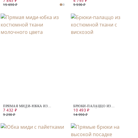
7 845 ₽
4 795 ₽
ВЫШИВКОЙ
БЕЖЕВОЕ
15 690 ₽
9 590 ₽
ПРЯМАЯ МИДИ-ЮБКА ИЗ
БРЮКИ-ПАЛАЦЦО ИЗ
7 432 ₽
10 493 ₽
КОСТЮМНОЙ ТКАНИ
КОСТЮМНОЙ ТКАНИ С
МОЛОЧНОГО ЦВЕТА
ВИСКОЗОЙ
9 290 ₽
14 990 ₽