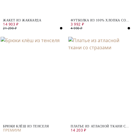
ЖАКЕТ ИЗ ЖАККАРДА
ФУТБОЛКА ИЗ 100% ХЛОПКА СО
14 903 ₽
3 992 ₽
СТРАЗАМИ ВДОЛЬ ГОРЛОВИНЫ
21 290 ₽
4 990 ₽
БРЮКИ КЛЁШ ИЗ ТЕНСЕЛЯ
ПЛАТЬЕ ИЗ АТЛАСНОЙ ТКАНИ СО
14 203 ₽
СТРАЗАМИ