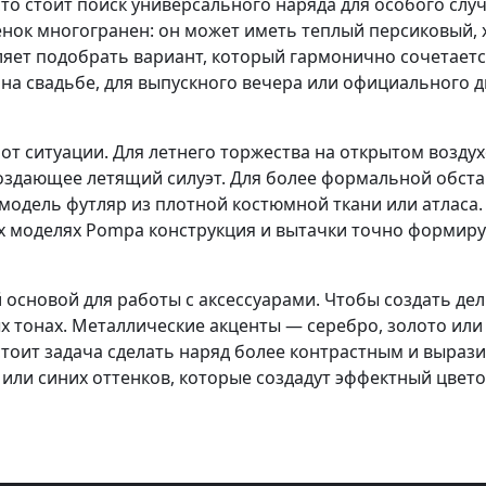
о стоит поиск универсального наряда для особого случ
енок многогранен: он может иметь теплый персиковый,
яет подобрать вариант, который гармонично сочетаетс
на свадьбе, для выпускного вечера или официального д
от ситуации. Для летнего торжества на открытом воздух
оздающее летящий силуэт. Для более формальной обста
одель футляр из плотной костюмной ткани или атласа. 
их моделях Pompa конструкция и вытачки точно формиру
 основой для работы с аксессуарами. Чтобы создать де
х тонах. Металлические акценты — серебро, золото или
стоит задача сделать наряд более контрастным и выра
 или синих оттенков, которые создадут эффектный цвето