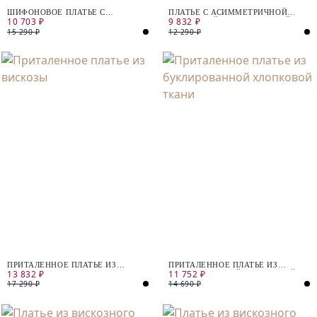
ШИФОНОВОЕ ПЛАТЬЕ С
ПЛАТЬЕ С АСИММЕТРИЧНОЙ
10 703 ₽
9 832 ₽
МЕТАЛЛИЗИРОВАННЫМ
ЗАСТЕЖКОЙ ИЗ КОСТЮМНОЙ
ПРИНТОМ
ТКАНИ
15 290 ₽
12 290 ₽
ПРИТАЛЕННОЕ ПЛАТЬЕ ИЗ
ПРИТАЛЕННОЕ ПЛАТЬЕ ИЗ
13 832 ₽
11 752 ₽
ВИСКОЗЫ
БУКЛИРОВАННОЙ ХЛОПКОВОЙ
ТКАНИ
17 290 ₽
14 690 ₽