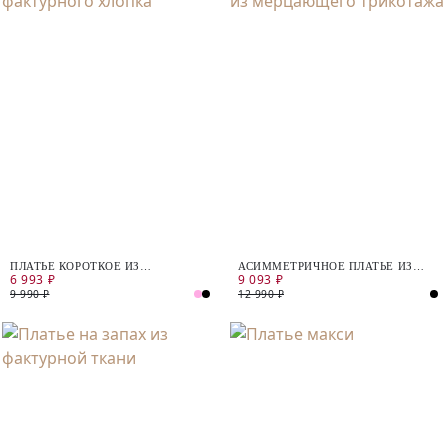
ПЛАТЬЕ КОРОТКОЕ ИЗ
АСИММЕТРИЧНОЕ ПЛАТЬЕ ИЗ
6 993 ₽
9 093 ₽
ФАКТУРНОГО ХЛОПКА
МЕРЦАЮЩЕГО ТРИКОТАЖА
9 990 ₽
12 990 ₽