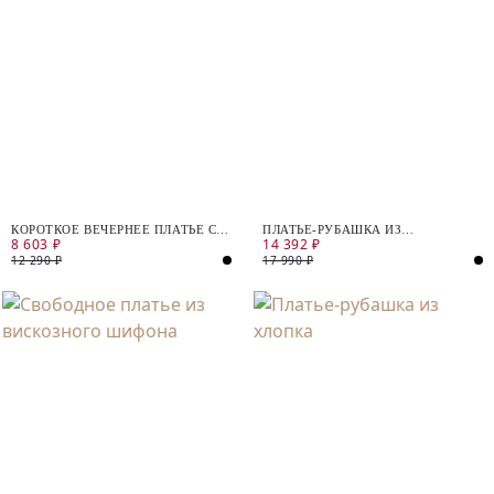
КОРОТКОЕ ВЕЧЕРНЕЕ ПЛАТЬЕ С
ПЛАТЬЕ-РУБАШКА ИЗ
8 603 ₽
14 392 ₽
ОБЪЁМНЫМИ РУКАВАМИ
ФАКТУРНОГО АТЛАСА
12 290 ₽
17 990 ₽