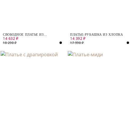
СВОБОДНОЕ ПЛАТЬЕ ИЗ
ПЛАТЬЕ-РУБАШКА ИЗ ХЛОПКА
14 632 ₽
14 392 ₽
ВИСКОЗНОГО ШИФОНА
18 290 ₽
17 990 ₽