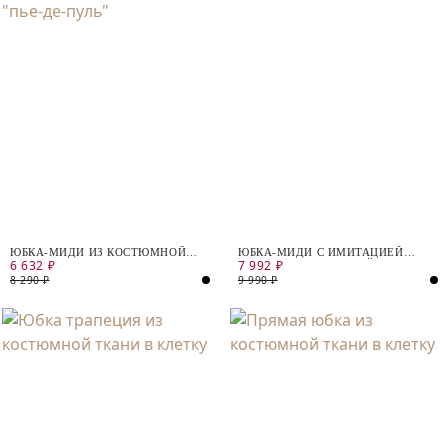
ЮБКА-МИДИ ИЗ КОСТЮМНОЙ
ЮБКА-МИДИ С ИМИТАЦИЕЙ
6 632 ₽
7 992 ₽
ТКАНИ В ПРИНТЕ "ПЬЕ-ДЕ-ПУЛЬ"
ЗАПАХА ИЗ ТВИДОВОЙ ТКАНИ
8 290 ₽
9 990 ₽