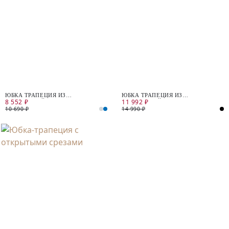
ЮБКА ТРАПЕЦИЯ ИЗ
ЮБКА ТРАПЕЦИЯ ИЗ
8 552 ₽
11 992 ₽
КОСТЮМНОЙ ТКАНИ В КЛЕТКУ
КОСТЮМНОЙ ТКАНИ С
МАТОВЫМ БЛЕСКОМ
10 690 ₽
14 990 ₽