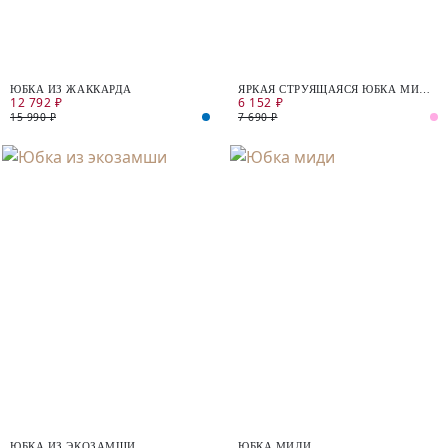
ЮБКА ИЗ ЖАККАРДА
ЯРКАЯ СТРУЯЩАЯСЯ ЮБКА МИДИ
12 792 ₽
6 152 ₽
НА ЭЛАСТИЧНОМ ПОЯСЕ
15 990 ₽
7 690 ₽
ЮБКА ИЗ ЭКОЗАМШИ
ЮБКА МИДИ