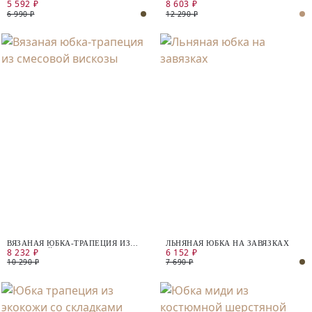
5 592 ₽
8 603 ₽
ТКАНИ В ЭТНИЧЕСКОМ ПРИНТЕ
ХЛОПКА С РАЗРЕЗАМИ
6 990 ₽
12 290 ₽
ВЯЗАНАЯ ЮБКА-ТРАПЕЦИЯ ИЗ
ЛЬНЯНАЯ ЮБКА НА ЗАВЯЗКАХ
8 232 ₽
6 152 ₽
СМЕСОВОЙ ВИСКОЗЫ
10 290 ₽
7 690 ₽