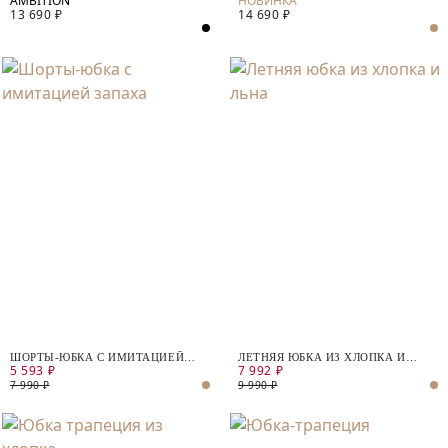
13 690 ₽
14 690 ₽
ПРОПИТКОЙ
ШОРТЫ-ЮБКА С ИМИТАЦИЕЙ
ЛЕТНЯЯ ЮБКА ИЗ ХЛОПКА И
5 593 ₽
7 992 ₽
ЗАПАХА
ЛЬНА
7 990 ₽
9 990 ₽