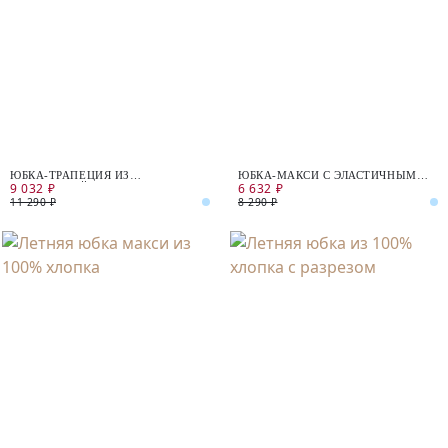
ЮБКА-ТРАПЕЦИЯ ИЗ
ЮБКА-МАКСИ С ЭЛАСТИЧНЫМ
9 032 ₽
6 632 ₽
КОСТЮМНОЙ ТКАНИ
ПОЯСОМ
11 290 ₽
8 290 ₽