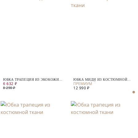
ЮБКА ТРАПЕЦИЯ ИЗ ЭКОКОЖИ
ЮБКА МИДИ ИЗ КОСТЮМНОЙ
6 632 ₽
СО СКЛАДКАМИ
ШЕРСТЯНОЙ ТКАНИ
12 990 ₽
8 290 ₽