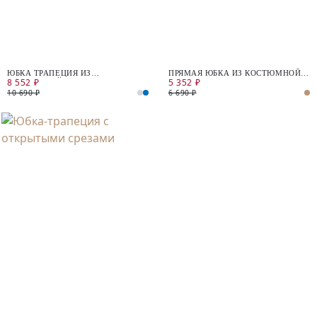
ЮБКА ТРАПЕЦИЯ ИЗ
ПРЯМАЯ ЮБКА ИЗ КОСТЮМНОЙ
8 552 ₽
5 352 ₽
КОСТЮМНОЙ ТКАНИ В КЛЕТКУ
ТКАНИ В КЛЕТКУ
10 690 ₽
6 690 ₽