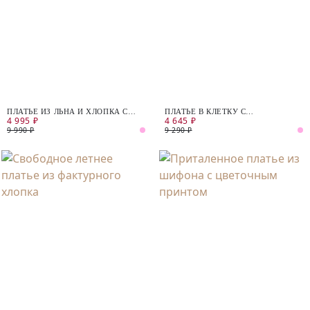
ПЛАТЬЕ ИЗ ЛЬНА И ХЛОПКА С
ПЛАТЬЕ В КЛЕТКУ С
4 995 ₽
4 645 ₽
ПУГОВИЦАМИ НА СПИНЕ
ОБЪЁМНЫМИ РУКАВАМИ И
ВОЛАНОМ ПО НИЗУ
9 990 ₽
9 290 ₽