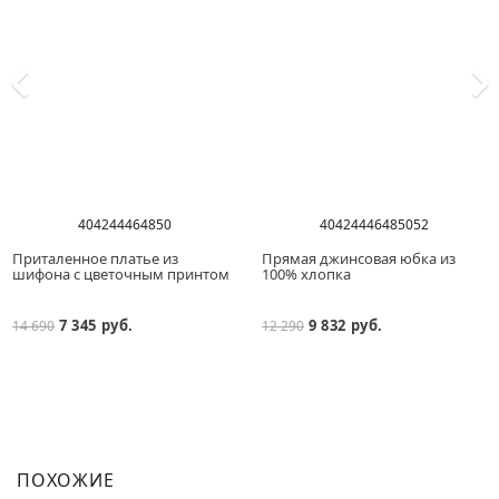
40
42
44
46
48
50
40
42
44
46
48
50
52
Приталенное платье из
Прямая джинсовая юбка из
шифона с цветочным принтом
100% хлопка
7 345 руб.
9 832 руб.
14 690
12 290
ПОХОЖИЕ