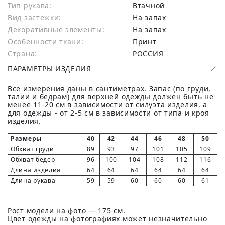
Тип рукава:
Втачной
Вид застежки:
На запах
Декоративные элементы:
На запах
Особенности ткани:
Принт
Страна:
РОССИЯ
ПАРАМЕТРЫ ИЗДЕЛИЯ
Все измерения даны в сантиметрах. Запас (по груди,
талии и бедрам) для верхней одежды должен быть не
менее 11-20 см в зависимости от силуэта изделия, а
для одежды - от 2-5 см в зависимости от типа и кроя
изделия.
Размеры
40
42
44
46
48
50
Обхват груди
89
93
97
101
105
109
Обхват бедер
96
100
104
108
112
116
Длина изделия
64
64
64
64
64
64
Длина рукава
59
59
60
60
60
61
Рост модели на фото — 175 см.
Цвет одежды на фотографиях может незначительно