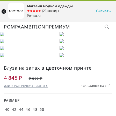
Магазин модной одежды
Скачать
☆☆☆☆☆
★★★★★
(23) звезды
Pompa.ru
POMPA
AMBITION
ПРЕМИУМ
КУПИТЬ ОБРАЗ
Блуза на запах в цветочном принте
4 845 ₽
9 690 ₽
ИЛИ В РАССРОЧКУ 4 ПЛАТЕЖА
145 БАЛЛОВ НА СЧЁТ
РАЗМЕР
40
42
44
46
48
50