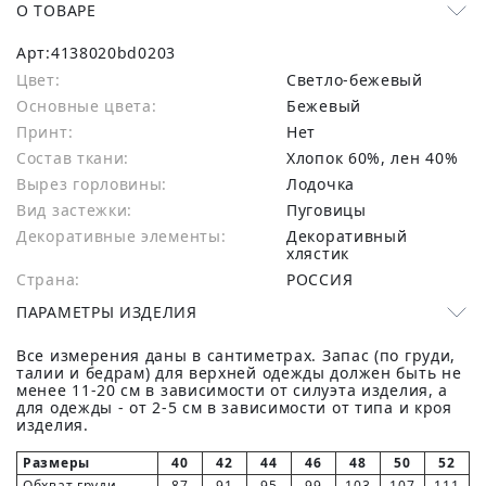
О ТОВАРЕ
Арт:
4138020bd0203
Цвет:
Светло-бежевый
Основные цвета:
бежевый
Принт:
Нет
Состав ткани:
хлопок 60%, лен 40%
Вырез горловины:
Лодочка
Вид застежки:
Пуговицы
Декоративные элементы:
Декоративный
хлястик
Страна:
РОССИЯ
ПАРАМЕТРЫ ИЗДЕЛИЯ
Все измерения даны в сантиметрах. Запас (по груди,
талии и бедрам) для верхней одежды должен быть не
менее 11-20 см в зависимости от силуэта изделия, а
для одежды - от 2-5 см в зависимости от типа и кроя
изделия.
Размеры
40
42
44
46
48
50
52
Обхват груди
87
91
95
99
103
107
111