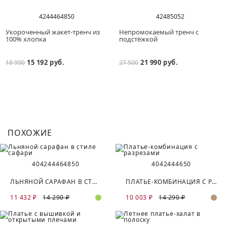
42
44
46
48
50
42
48
50
52
Укороченный жакет-тренч из
Непромокаемый тренч с
100% хлопка
подстёжкой
15 192 руб.
21 990 руб.
18 990
27 500
ПОХОЖИЕ
40
42
44
46
48
50
40
42
44
46
50
ЛЬНЯНОЙ САРАФАН В СТИЛЕ САФАРИ
ПЛАТЬЕ-КОМБИНАЦИЯ С РАЗРЕЗАМИ
11 432 ₽
14 290 ₽
10 003 ₽
14 290 ₽