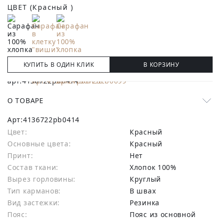
ЦВЕТ
(Красный )
КУПИТЬ В ОДИН КЛИК
В КОРЗИНУ
О ТОВАРЕ
Арт:
4136722pb0414
Цвет:
Красный
Основные цвета:
красный
Принт:
Нет
Состав ткани:
хлопок 100%
Вырез горловины:
Круглый
Тип карманов:
В швах
Вид застежки:
Резинка
Пояс:
Пояс из основной