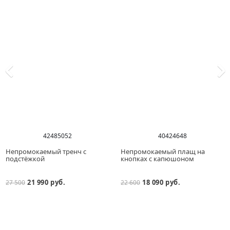
42
48
50
52
40
42
46
48
Непромокаемый тренч с
Непромокаемый плащ на
подстёжкой
кнопках с капюшоном
21 990 руб.
18 090 руб.
27 500
22 600