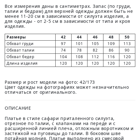
Все измерения даны в сантиметрах. Запас (по груди,
талии и бедрам) для верхней одежды должен быть не
менее 11-20 см в зависимости от силуэта изделия, а
для одежды - от 2-5 см в зависимости от типа и кроя
изделия.
Размеры
42
44
46
48
50
Обхват груди
97
101
105
109
113
Обхват талии
74
78
82
86
90
Обхват бедер
104
108
112
116
120
Длина изделия
120
120
120
120
120
Размер и рост модели на фото: 42/173
Цвет одежды на фотографиях может незначительно
отличаться от оригинального.
ОПИСАНИЕ
Платье в стиле сафари приталенного силуэта,
отрезное по талии, с клапанами на переде и с
расширенной линией плеча, отложным воротником и
застежкой на пуговицы до талии. В боковом шве
потайная молния. Платье выполнено из смесовой