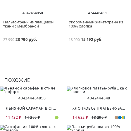
40
42
46
48
50
42
44
46
48
50
Пальто-тренч из плащевой
Укороченный жакет-тренч из
ткани с мембраной
100% хлопка
23 790 руб.
15 192 руб.
27 990
18 990
ПОХОЖИЕ
40
42
44
46
48
50
40
42
44
46
48
ЛЬНЯНОЙ САРАФАН В СТИЛЕ САФАРИ
ХЛОПКОВОЕ ПЛАТЬЕ-РУБАШКА С ПОЯСОМ
11 432 ₽
14 290 ₽
14 632 ₽
18 290 ₽