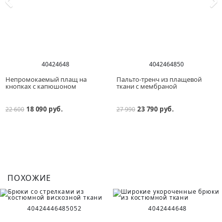
40
42
46
48
40
42
46
48
50
Непромокаемый плащ на
Пальто-тренч из плащевой
кнопках с капюшоном
ткани с мембраной
18 090 руб.
23 790 руб.
22 600
27 990
ПОХОЖИЕ
40
42
44
46
48
50
52
40
42
44
46
48