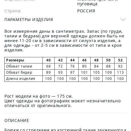
пуговица
Страна:
РОССИЯ
ПАРАМЕТРЫ ИЗДЕЛИЯ
Все измерения даны в сантиметрах. Запас (по груди,
талии и бедрам) для верхней одежды должен быть не
менее 11-20 см в зависимости от силуэта изделия, а
для одежды - от 2-5 см в зависимости от типа и кроя
изделия.
Размеры
40
42
44
46
48
50
52
Обхват талии
68
72
76
80
84
88
92
Обхват бедер
89
93
97
101
105
109
113
Длина изделия
100
100
100
100
100
100
100
Рост модели на фото — 175 см.
Цвет одежды на фотографиях может незначительно
отличаться от оригинального.
ОПИСАНИЕ
Брюки со стрелками из костюмной ткани зауженного к