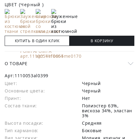
ЦВЕТ
(Черный )
КУПИТЬ В ОДИН КЛИК
В КОРЗИНУ
О ТОВАРЕ
Арт:
1110053al0399
Цвет:
Черный
Основные цвета:
черный
Принт:
Нет
Состав ткани:
полиэстер 63%,
вискоза 34%, эластан
3%
Высота посадки:
Средняя
Тип карманов:
Боковые
Вид застежки:
Молния, крючок и