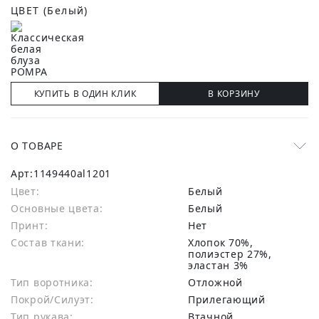
ЦВЕТ
(Белый)
КУПИТЬ В ОДИН КЛИК
В КОРЗИНУ
О ТОВАРЕ
Арт:
1149440al1201
Цвет:
Белый
Основные цвета:
белый
Принт:
Нет
Состав ткани:
хлопок 70%,
полиэстер 27%,
эластан 3%
Тип воротника:
Отложной
Покрой/Силуэт:
Прилегающий
Тип рукава:
Втачной