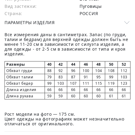
Вид застежки:
Пуговицы
Страна:
РОССИЯ
ПАРАМЕТРЫ ИЗДЕЛИЯ
Все измерения даны в сантиметрах. Запас (по груди,
талии и бедрам) для верхней одежды должен быть не
менее 11-20 см в зависимости от силуэта изделия, а
для одежды - от 2-5 см в зависимости от типа и кроя
изделия.
Размеры
40
42
44
46
48
50
52
Обхват груди
88
92
96
100
104
108
112
Обхват талии
79
83
87
91
95
99
103
Обхват бедер
99
103
107
111
115
119
123
Длина изделия
66
66
66
66
66
66
66
Длина рукава
59
59
60
60
60
61
61
Рост модели на фото — 175 см.
Цвет одежды на фотографиях может незначительно
отличаться от оригинального.