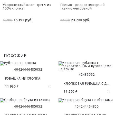
Укороченный жакет-тренч из
Пальто-тренч из плащевой
100% хлопка
ткани с мембраной
15 192 руб.
23 790 руб.
18 990
27 990
ПОХОЖИЕ
40
42
44
46
48
50
52
42
48
50
52
РУБАШКА ИЗ ХЛОПКА
ХЛОПКОВАЯ РУБАШКА С ДЕКОРАТИВНЫМИ ПУГОВИЦАМИ НА СПИНЕ
11 990 ₽
11 290 ₽
40
42
44
46
48
50
52
40
42
44
46
48
50