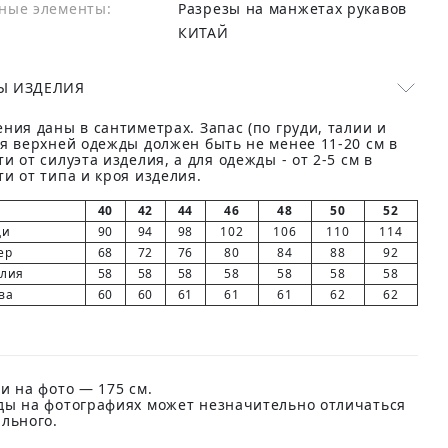
ные элементы:
Разрезы на манжетах рукавов
КИТАЙ
Ы ИЗДЕЛИЯ
ния даны в сантиметрах. Запас (по груди, талии и
ля верхней одежды должен быть не менее 11-20 см в
и от силуэта изделия, а для одежды - от 2-5 см в
и от типа и кроя изделия.
40
42
44
46
48
50
52
ди
90
94
98
102
106
110
114
ер
68
72
76
80
84
88
92
елия
58
58
58
58
58
58
58
ва
60
60
61
61
61
62
62
и на фото — 175 см.
ды на фотографиях может незначительно отличаться
ального.