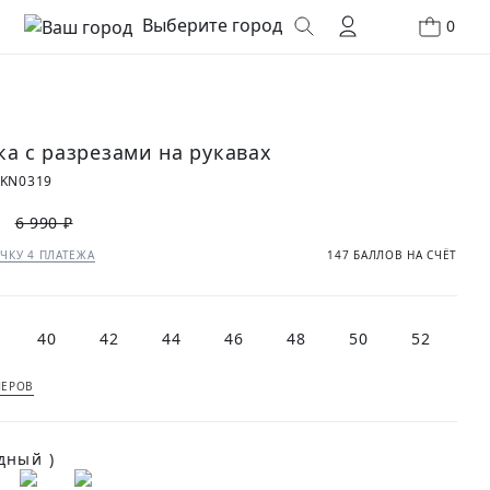
Выберите город
0
ка с разрезами на рукавах
4KN0319
6 990 ₽
ЧКУ 4 ПЛАТЕЖА
147 БАЛЛОВ НА СЧЁТ
40
42
44
46
48
50
52
МЕРОВ
(Ягодный )