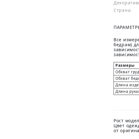
Декоратив
Страна:
ПАРАМЕТР
Все измере
бедрам) д
зависимост
зависимост
Размеры
Обхват гру
Обхват бед
Длина изд
Длина рука
Рост модел
Цвет одеж
от оригин