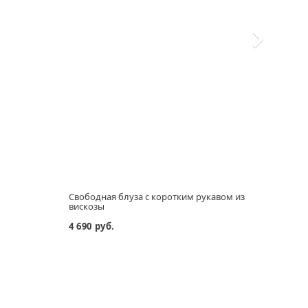
Свободная блуза с коротким рукавом из
Ярка
вискозы
пояс
4 690 руб.
7 690