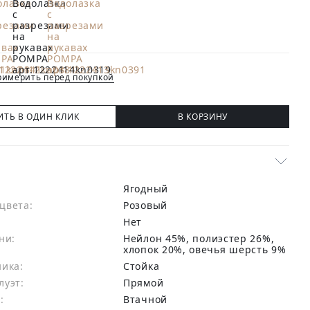
имерить перед покупкой
ИТЬ В ОДИН КЛИК
В КОРЗИНУ
Ягодный
цвета:
розовый
Нет
ни:
нейлон 45%, полиэстер 26%,
хлопок 20%, овечья шерсть 9%
ника:
Стойка
луэт:
Прямой
:
Втачной