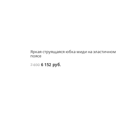
Яркая струящаяся юбка миди на эластичном
Юбка
поясе
6 152 руб.
7 690
7 690