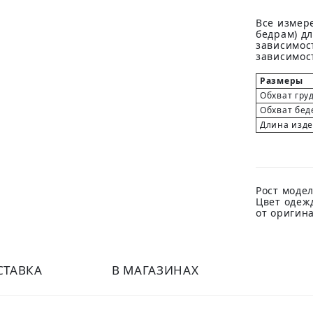
Все измере
бедрам) д
зависимост
зависимост
Размеры
Обхват гру
Обхват бед
Длина изд
Рост модел
Цвет одеж
от оригин
СТАВКА
В МАГАЗИНАХ