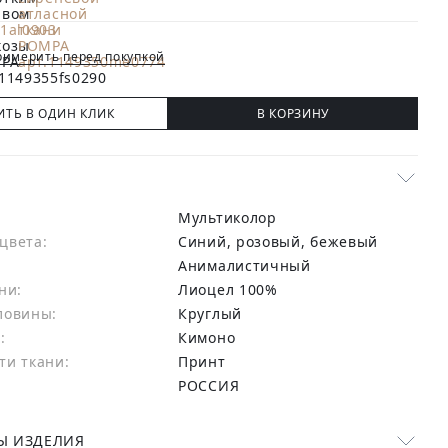
имерить перед покупкой
ИТЬ В ОДИН КЛИК
В КОРЗИНУ
Мультиколор
цвета:
синий, розовый, бежевый
Анималистичный
ни:
лиоцел 100%
ловины:
Круглый
:
Кимоно
ти ткани:
Принт
РОССИЯ
Ы ИЗДЕЛИЯ