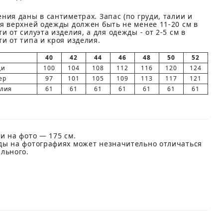
ния даны в сантиметрах. Запас (по груди, талии и
ля верхней одежды должен быть не менее 11-20 см в
и от силуэта изделия, а для одежды - от 2-5 см в
и от типа и кроя изделия.
40
42
44
46
48
50
52
ди
100
104
108
112
116
120
124
ер
97
101
105
109
113
117
121
елия
61
61
61
61
61
61
61
и на фото — 175 см.
ды на фотографиях может незначительно отличаться
ального.