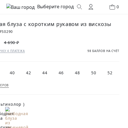
Выберите город
0
ая блуза с коротким рукавом из вискозы
FS0290
4 690 ₽
ЧКУ 4 ПЛАТЕЖА
98 БАЛЛОВ НА СЧЁТ
40
42
44
46
48
50
52
МЕРОВ
(Мультиколор )