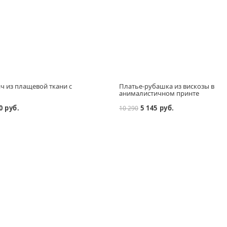
ч из плащевой ткани с
Платье-рубашка из вискозы в
анималистичном принте
0 руб.
5 145 руб.
10 290