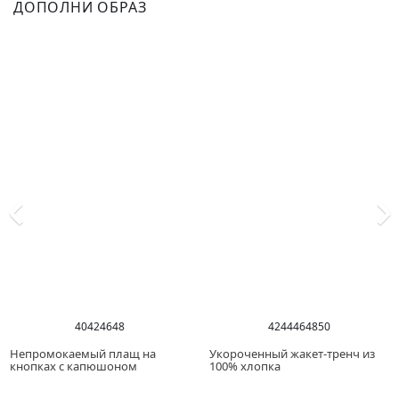
ДОПОЛНИ ОБРАЗ
40
42
46
48
42
44
46
48
50
Непромокаемый плащ на
Укороченный жакет-тренч из
кнопках с капюшоном
100% хлопка