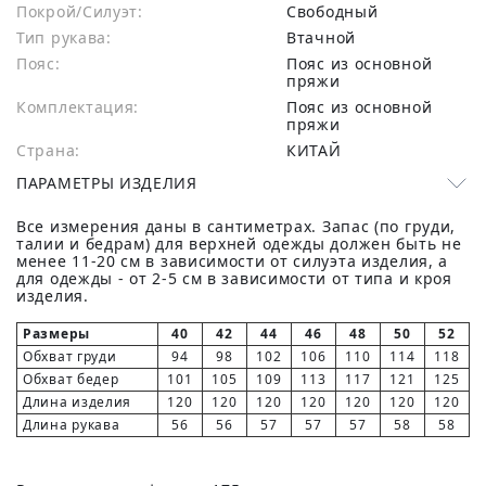
Покрой/Силуэт:
Свободный
Тип рукава:
Втачной
Пояс:
Пояс из основной
пряжи
Комплектация:
Пояс из основной
пряжи
Страна:
КИТАЙ
ПАРАМЕТРЫ ИЗДЕЛИЯ
Все измерения даны в сантиметрах. Запас (по груди,
талии и бедрам) для верхней одежды должен быть не
менее 11-20 см в зависимости от силуэта изделия, а
для одежды - от 2-5 см в зависимости от типа и кроя
изделия.
Размеры
40
42
44
46
48
50
52
Обхват груди
94
98
102
106
110
114
118
Обхват бедер
101
105
109
113
117
121
125
Длина изделия
120
120
120
120
120
120
120
Длина рукава
56
56
57
57
57
58
58