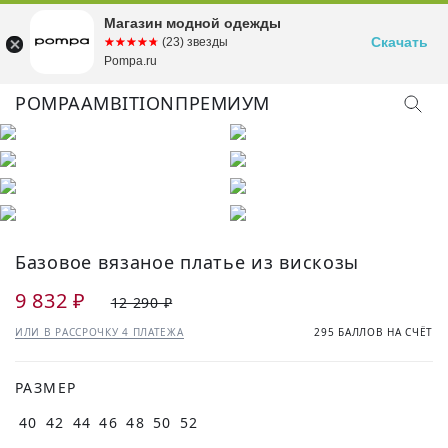
Магазин модной одежды
Скачать
☆☆☆☆☆
★★★★★
(23) звезды
Pompa.ru
POMPA
AMBITION
ПРЕМИУМ
Базовое вязаное платье из вискозы
9 832 ₽
12 290 ₽
ИЛИ В РАССРОЧКУ 4 ПЛАТЕЖА
295 БАЛЛОВ НА СЧЁТ
РАЗМЕР
40
42
44
46
48
50
52