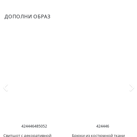
ДОПОЛНИ ОБРАЗ
42
44
46
48
50
52
42
44
46
Свитшот с декоративной
Брюки из костюмной ткани