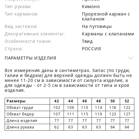
Тип рукава:
Кимоно
Тип карманов:
Прорезной карман с
клапаном
Вид застежки:
На пуговицы
Декоративные элементы:
Карманы с клапанами
Особенности ткани:
Твид
Страна:
РОССИЯ
ПАРАМЕТРЫ ИЗДЕЛИЯ
Все измерения даны в сантиметрах. Запас (по груди,
талии и бедрам) для верхней одежды должен быть не
менее 11-20 см в зависимости от силуэта изделия, а
для одежды - от 2-5 см в зависимости от типа и кроя
изделия.
Размеры
42
44
46
48
50
52
Обхват груди
102
106
110
114
118
122
Обхват бедер
107
111
115
119
123
127
Длина изделия
77
77
77
77
77
77
Длина рукава
62
63
63
63
64
64