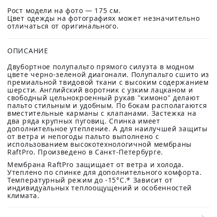
Рост модели на фото — 175 см.
Цвет одежды на фотографиях может незначительно
отличаться от оригинального.
ОПИСАНИЕ
Двубортное полупальто прямого силуэта в модном
цвете черно-зеленой диагонали. Полупальто сшито из
премиальной твидовой ткани с высоким содержанием
шерсти. Английский воротник с узким лацканом и
свободный цельнокроенный рукав "кимоно" делают
пальто стильным и удобным. По бокам располагаются
вместительные карманы с клапанами. Застежка на
два ряда крупных пуговиц. Спинка имеет
дополнительное утепление. А для наилучшей защиты
от ветра и непогоды пальто выполнено с
использованием высокотехнологичной мембраны
RaftPro. Произведено в Санкт-Петербурге.
Мембрана RaftPro защищает от ветра и холода.
Утеплено по спинке для дополнительного комфорта.
Температурный режим до -15°C.* Зависит от
индивидуальных теплоощущений и особенностей
климата.