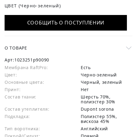
ЦВЕТ
(Черно-зеленый)
СООБЩИТЬ О ПОСТУПЛЕНИИ
О ТОВАРЕ
Арт:
1023251p90090
Мембрана RaftPro:
есть
Цвет:
Черно-зеленый
Основные цвета:
черный, зеленый
Принт:
Нет
Состав ткани:
шерсть 70%,
полиэстер 30%
Состав утеплителя:
Dupont sorona
Подкладка:
Полиэстер 55%,
вискоза 45%
Тип воротника:
Английский
Покрой/Силуэт:
Прямой