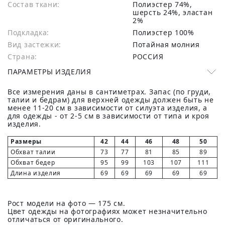
Состав ткани:
полиэстер 74%,
шерсть 24%, эластан
2%
Подкладка:
Полиэстер 100%
Вид застежки:
Потайная молния
Страна:
РОССИЯ
ПАРАМЕТРЫ ИЗДЕЛИЯ
Все измерения даны в сантиметрах. Запас (по груди,
талии и бедрам) для верхней одежды должен быть не
менее 11-20 см в зависимости от силуэта изделия, а
для одежды - от 2-5 см в зависимости от типа и кроя
изделия.
Размеры
42
44
46
48
50
Обхват талии
73
77
81
85
89
Обхват бедер
95
99
103
107
111
Длина изделия
69
69
69
69
69
Рост модели на фото — 175 см.
Цвет одежды на фотографиях может незначительно
отличаться от оригинального.