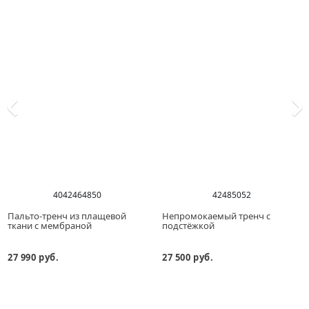
40
42
46
48
50
42
48
50
52
Пальто-тренч из плащевой
Непромокаемый тренч с
ткани с мембраной
подстёжкой
27 990 руб.
27 500 руб.