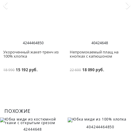
42
44
46
48
50
40
42
46
48
Укороченный жакет-тренч из
Непромокаемый плащ на
100% хлопка
кнопках с капюшоном
15 192 руб.
18 090 руб.
18 990
22 600
ПОХОЖИЕ
40
42
44
46
48
50
42
44
46
48