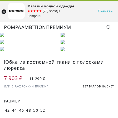
Магазин модной одежды
Скачать
☆☆☆☆☆
★★★★★
(23) звезды
Pompa.ru
POMPA
AMBITION
ПРЕМИУМ
Юбка из костюмной ткани с полосками
люрекса
7 903 ₽
11 290 ₽
ИЛИ В РАССРОЧКУ 4 ПЛАТЕЖА
237 БАЛЛОВ НА СЧЁТ
РАЗМЕР
42
44
46
48
50
52