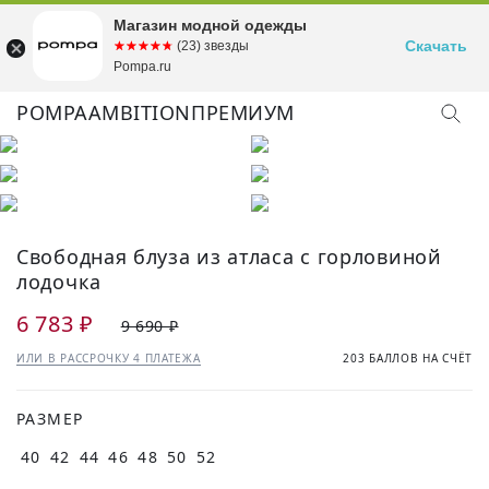
Магазин модной одежды
Скачать
☆☆☆☆☆
★★★★★
(23) звезды
Pompa.ru
POMPA
AMBITION
ПРЕМИУМ
Свободная блуза из атласа с горловиной
лодочка
6 783 ₽
9 690 ₽
ИЛИ В РАССРОЧКУ 4 ПЛАТЕЖА
203 БАЛЛОВ НА СЧЁТ
РАЗМЕР
40
42
44
46
48
50
52