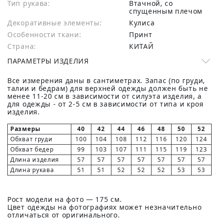
Тип рукава:
Втачной, со
спущенным плечом
Декоративные элементы:
Кулиса
Особенности ткани:
Принт
Страна:
КИТАЙ
ПАРАМЕТРЫ ИЗДЕЛИЯ
Все измерения даны в сантиметрах. Запас (по груди,
талии и бедрам) для верхней одежды должен быть не
менее 11-20 см в зависимости от силуэта изделия, а
для одежды - от 2-5 см в зависимости от типа и кроя
изделия.
Размеры
40
42
44
46
48
50
52
Обхват груди
100
104
108
112
116
120
124
Обхват бедер
99
103
107
111
115
119
123
Длина изделия
57
57
57
57
57
57
57
Длина рукава
51
51
52
52
52
53
53
Рост модели на фото — 175 см.
Цвет одежды на фотографиях может незначительно
отличаться от оригинального.