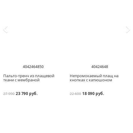
40
42
46
48
50
40
42
46
48
Пальто-тренч из плащевой
Непромокаемый плащ на
ткани с мембраной
кнопках с капюшоном
23 790 руб.
18 090 руб.
27 990
22 600