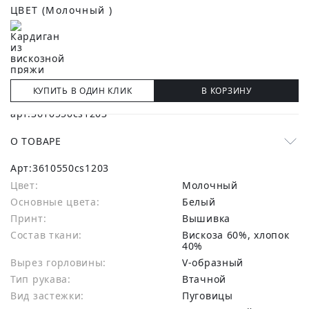
ЦВЕТ
(Молочный )
КУПИТЬ В ОДИН КЛИК
В КОРЗИНУ
О ТОВАРЕ
Арт:
3610550cs1203
Цвет:
Молочный
Основные цвета:
белый
Принт:
Вышивка
Состав ткани:
вискоза 60%, хлопок
40%
Вырез горловины:
V-образный
Тип рукава:
Втачной
Вид застежки:
Пуговицы