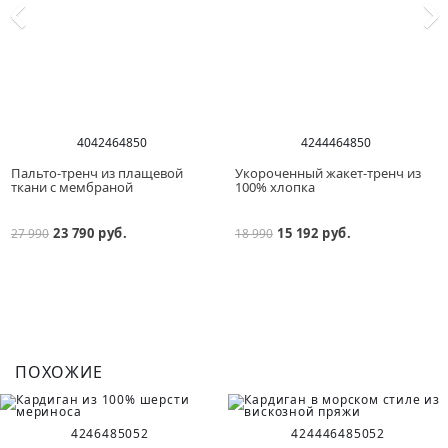
40
42
46
48
50
42
44
46
48
50
Пальто-тренч из плащевой
Укороченный жакет-тренч из
ткани с мембраной
100% хлопка
23 790 руб.
15 192 руб.
27 990
18 990
ПОХОЖИЕ
42
46
48
50
52
42
44
46
48
50
52