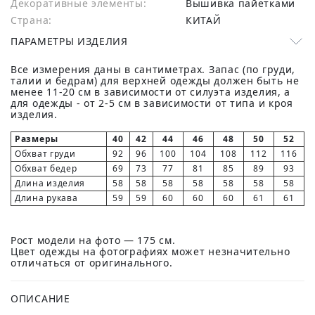
Декоративные элементы:
Вышивка пайетками
Страна:
КИТАЙ
ПАРАМЕТРЫ ИЗДЕЛИЯ
Все измерения даны в сантиметрах. Запас (по груди,
талии и бедрам) для верхней одежды должен быть не
менее 11-20 см в зависимости от силуэта изделия, а
для одежды - от 2-5 см в зависимости от типа и кроя
изделия.
Размеры
40
42
44
46
48
50
52
Обхват груди
92
96
100
104
108
112
116
Обхват бедер
69
73
77
81
85
89
93
Длина изделия
58
58
58
58
58
58
58
Длина рукава
59
59
60
60
60
61
61
Рост модели на фото — 175 см.
Цвет одежды на фотографиях может незначительно
отличаться от оригинального.
ОПИСАНИЕ