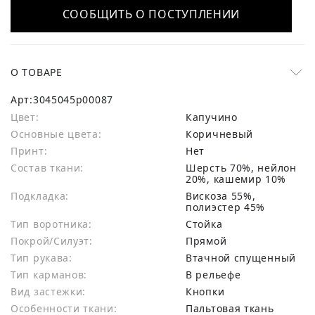
СООБЩИТЬ О ПОСТУПЛЕНИИ
О ТОВАРЕ
Арт:
3045045p00087
Цвет:
Капучино
Основные цвета:
коричневый
Принт:
Нет
Состав ткани:
шерсть 70%, нейлон
20%, кашемир 10%
Подкладка:
Вискоза 55%,
полиэстер 45%
Тип воротника:
Стойка
Покрой/Силуэт:
Прямой
Тип рукава:
Втачной спущенный
Тип карманов:
В рельефе
Вид застежки:
Кнопки
Особенности ткани:
Пальтовая ткань