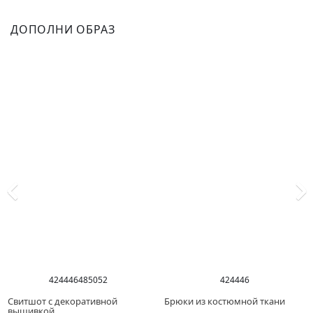
ДОПОЛНИ ОБРАЗ
42
44
46
48
50
52
42
44
46
Свитшот с декоративной
Брюки из костюмной ткани
вышивкой