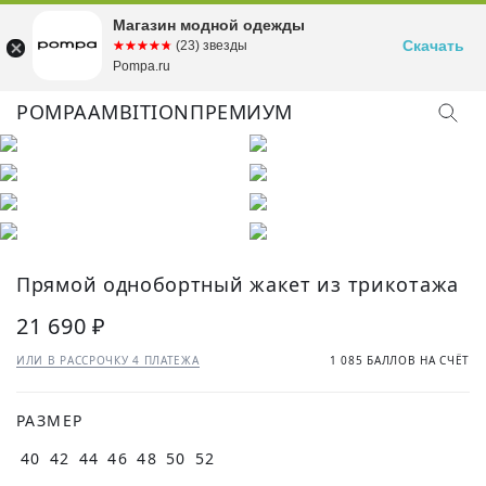
Магазин модной одежды
Скачать
☆☆☆☆☆
★★★★★
(23) звезды
Pompa.ru
POMPA
AMBITION
ПРЕМИУМ
КУПИТЬ ОБРАЗ
Прямой однобортный жакет из трикотажа
21 690 ₽
ИЛИ В РАССРОЧКУ 4 ПЛАТЕЖА
1 085 БАЛЛОВ НА СЧЁТ
РАЗМЕР
40
42
44
46
48
50
52