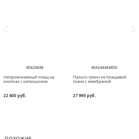
40
42
46
48
40
42
44
46
48
50
Непромокаемый плащ на
Пальто-тренч из плащевой
кнопках с капюшоном
ткани с мембраной
22 600 руб.
27 990 руб.
ПОХОЖИЕ