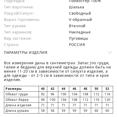
Подкладка:
Полиэстер 100%
Тип воротника:
Шалька
Покрой/Силуэт:
Свободный
Вырез горловины:
V-образный
Тип рукава:
Втачной
Тип карманов:
Накладные
Вид застежки:
Пуговицы
Страна:
РОССИЯ
ПАРАМЕТРЫ ИЗДЕЛИЯ
Все измерения даны в сантиметрах. Запас (по груди,
талии и бедрам) для верхней одежды должен быть не
менее 11-20 см в зависимости от силуэта изделия, а
для одежды - от 2-5 см в зависимости от типа и кроя
изделия.
Размеры
40
42
44
46
48
50
52
Обхват груди
92
96
100
104
108
112
116
Обхват бедер
96
100
104
108
112
116
120
Длина изделия
71
71
71
71
71
71
71
Длина рукава
58
58
59
59
59
60
60