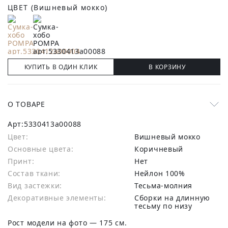
ЦВЕТ
(Вишневый мокко)
КУПИТЬ В ОДИН КЛИК
В КОРЗИНУ
О ТОВАРЕ
Арт:
5330413a00088
Цвет:
Вишневый мокко
Основные цвета:
коричневый
Принт:
Нет
Состав ткани:
нейлон 100%
Вид застежки:
Тесьма-молния
Декоративные элементы:
Сборки на длинную
тесьму по низу
Рост модели на фото — 175 см.