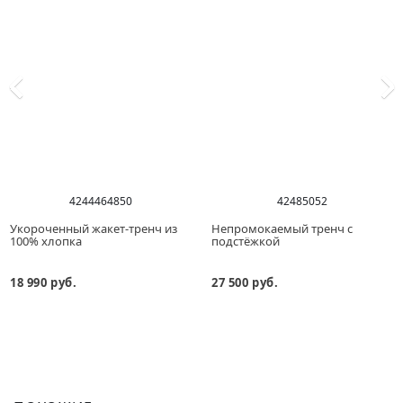
42
44
46
48
50
42
48
50
52
Укороченный жакет-тренч из
Непромокаемый тренч с
100% хлопка
подстёжкой
18 990 руб.
27 500 руб.