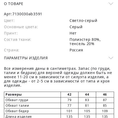
О ТОВАРЕ
Арт:
7130030ab3591
Цвет:
Светло-серый
Основные цвета:
серый
Принт:
Нет
Состав ткани:
полиэстер 80%,
тенсель 20%
Страна:
Россия
ПАРАМЕТРЫ ИЗДЕЛИЯ
Все измерения даны в сантиметрах. Запас (по груди,
талии и бедрам) для верхней одежды должен быть не
менее 11-20 см в зависимости от силуэта изделия, а
для одежды - от 2-5 см в зависимости от типа и кроя
изделия.
Размеры
42
44
46
Обхват груди
79
83
87
Обхват талии
77
81
85
Обхват бедер
101
105
109
Длина изделия
135
135
135