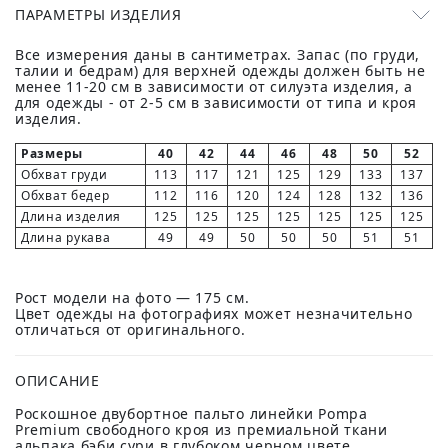
ПАРАМЕТРЫ ИЗДЕЛИЯ
Все измерения даны в сантиметрах. Запас (по груди,
талии и бедрам) для верхней одежды должен быть не
менее 11-20 см в зависимости от силуэта изделия, а
для одежды - от 2-5 см в зависимости от типа и кроя
изделия.
Размеры
40
42
44
46
48
50
52
Обхват груди
113
117
121
125
129
133
137
Обхват бедер
112
116
120
124
128
132
136
Длина изделия
125
125
125
125
125
125
125
Длина рукава
49
49
50
50
50
51
51
Рост модели на фото — 175 см.
Цвет одежды на фотографиях может незначительно
отличаться от оригинального.
ОПИСАНИЕ
Роскошное двубортное пальто линейки Pompa
Premium свободного кроя из премиальной ткани
альпака бэби сури в глубоком черном цвете.