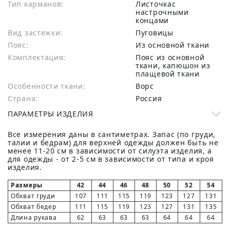
Тип карманов:
Листочкас
настрочными
концами
Вид застежки:
Пуговицы
Пояс:
Из основной ткани
Комплектация:
Пояс из основной
ткани, капюшон из
плащевой ткани
Особенности ткани:
Ворс
Страна:
Россия
ПАРАМЕТРЫ ИЗДЕЛИЯ
Все измерения даны в сантиметрах. Запас (по груди,
талии и бедрам) для верхней одежды должен быть не
менее 11-20 см в зависимости от силуэта изделия, а
для одежды - от 2-5 см в зависимости от типа и кроя
изделия.
Размеры
42
44
46
48
50
52
54
Обхват груди
107
111
115
119
123
127
131
Обхват бедер
111
115
119
123
127
131
135
Длина рукава
62
63
63
63
64
64
64