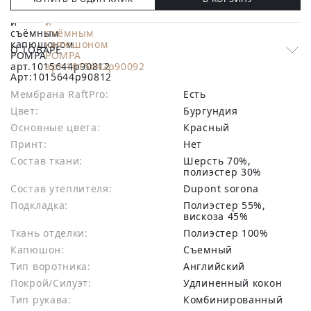
О ТОВАРЕ
Арт:
1015644p90812
Мембрана RaftPro:
есть
Цвет:
Бургундия
Основные цвета:
красный
Принт:
Нет
Состав ткани:
шерсть 70%,
полиэстер 30%
Состав утеплителя:
Dupont sorona
Подкладка:
Полиэстер 55%,
вискоза 45%
Ткань отделки:
Полиэстер 100%
Капюшон:
Съемный
Тип воротника:
Английский
Покрой/Силуэт:
Удлиненный кокон
Тип рукава:
Комбинированный