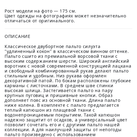
Рост модели на фото — 175 см.
Цвет одежды на фотографиях может незначительно
отличаться от оригинального.
ОПИСАНИЕ
Классическое двубортное пальто силуэта
"удлиненный кокон" в классическом винном оттенке.
Пальто сшито из премиальной ворсовой ткани с
высоким содержанием шерсти. Широкий английский
воротник с новой современной конструкцией лацкана
и свободный комбинированный рукав делают пальто
стильным и удобным. Низ рукава оформлен
декоративной патой. По бокам расположены глубокие
карманы с листочками. В среднем шве спинки
высокая шлица. Застегивается пальто на пару
крупных пуговиц и пришивные кнопки. Образ
дополняет пояс из основной ткани. Длина пальто
ниже колена. В комплекте с пальто предлагается
теплый капюшон из плащевой ткани с
водонепроницаемым покрытием. Такой капюшон
надежно защитит от осадков, а универсальный цвет
позволит сочетать его и с другими пальто нашей
коллекции. А для наилучшей защиты от непогоды
пальто произведено с использованием