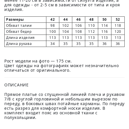
менее 11-20 см в зависимости от силуэта изделия, а
для одежды - от 2-5 см в зависимости от типа и кроя
изделия.
Размеры
42
44
46
48
50
52
Обхват талии
98
102
106
110
114
118
Обхват бедер
100
104
108
112
116
120
Длина изделия
113
113
113
113
113
113
Длина рукава
34
35
35
35
36
36
Рост модели на фото — 175 см.
Цвет одежды на фотографиях может незначительно
отличаться от оригинального.
ОПИСАНИЕ
Прямое платье со спущенной линией плеча и рукавом
7/8 с круглой горловиной и небольшим вырезом по
переду, в боковых швах потайные карманы. По переду
есть разрез для комфортной носки изделия. В
комплект входит пояс из основной ткани с
полукольцами.