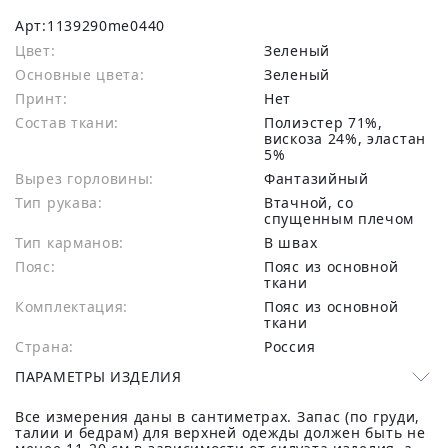
Арт:
1139290me0440
Цвет:
Зеленый
Основные цвета:
зеленый
Принт:
Нет
Состав ткани:
полиэстер 71%,
вискоза 24%, эластан
5%
Вырез горловины:
Фантазийный
Тип рукава:
Втачной, со
спущенным плечом
Тип карманов:
В швах
Пояс:
Пояс из основной
ткани
Комплектация:
Пояс из основной
ткани
Страна:
Россия
ПАРАМЕТРЫ ИЗДЕЛИЯ
Все измерения даны в сантиметрах. Запас (по груди,
талии и бедрам) для верхней одежды должен быть не