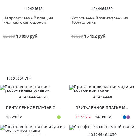
40
42
46
48
42
44
46
48
50
Непромокаемый плащ на
Укороченный жакет-тренч из
кнопках с капюшоном
100% хлопка
18 090 руб.
15 192 руб.
22 600
18 990
ПОХОЖИЕ
40
42
44
46
48
50
40
42
44
48
ПРИТАЛЕННОЕ ПЛАТЬЕ С УКОРОЧЕННЫМ РУКАВОМ
ПРИТАЛЕННОЕ ПЛАТЬЕ МИДИ ИЗ КОСТЮМНОЙ ТКАНИ
16 290 ₽
11 992 ₽
14 990 ₽
40
42
44
46
48
50