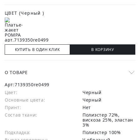
ЦВЕТ
(Черный )
КУПИТЬ В ОДИН КЛИК
В КОРЗИНУ
О ТОВАРЕ
Арт:
7139350re0499
Цвет:
Черный
Основные цвета:
черный
Принт:
Нет
Состав ткани:
полиэстер 72%,
вискоза 25%, эластан
3%
Подкладка:
Полиэстер 100%
Вырез горловины:
V-образный