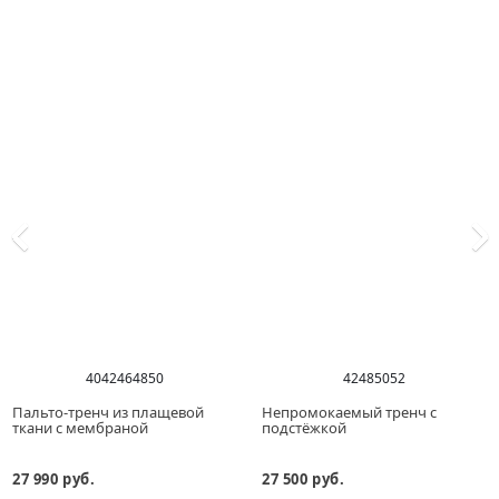
40
42
46
48
50
42
48
50
52
Пальто-тренч из плащевой
Непромокаемый тренч с
ткани с мембраной
подстёжкой
27 990 руб.
27 500 руб.