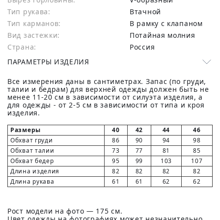
Тип рукава:
Втачной
Тип карманов:
В рамку с клапаном
Вид застежки:
Потайная молния
Страна:
Россия
ПАРАМЕТРЫ ИЗДЕЛИЯ
Все измерения даны в сантиметрах. Запас (по груди,
талии и бедрам) для верхней одежды должен быть не
менее 11-20 см в зависимости от силуэта изделия, а
для одежды - от 2-5 см в зависимости от типа и кроя
изделия.
Размеры
40
42
44
46
Обхват груди
86
90
94
98
Обхват талии
73
77
81
85
Обхват бедер
95
99
103
107
Длина изделия
82
82
82
82
Длина рукава
61
61
62
62
Рост модели на фото — 175 см.
Цвет одежды на фотографиях может незначительно