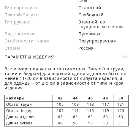
42%
Тип воротника:
Отложной
Покрой/Силуэт:
Свободный
Тип рукава:
Втачной, со
спущенным плечом
Вид застежки:
Пуговицы
Особенности ткани:
Полупрозрачная
Страна:
Россия
ПАРАМЕТРЫ ИЗДЕЛИЯ
Все измерения даны в сантиметрах. Запас (по груди,
талии и бедрам) для верхней одежды должен быть не
менее 11-20 см в зависимости от силуэта изделия, а
для одежды - от 2-5 см в зависимости от типа и кроя
изделия.
Размеры
42
44
46
48
50
Обхват груди
105
109
113
117
121
Обхват бедер
107
111
115
119
123
Длина изделия
63
63
63
63
63
Длина рукава
49
50
50
50
51