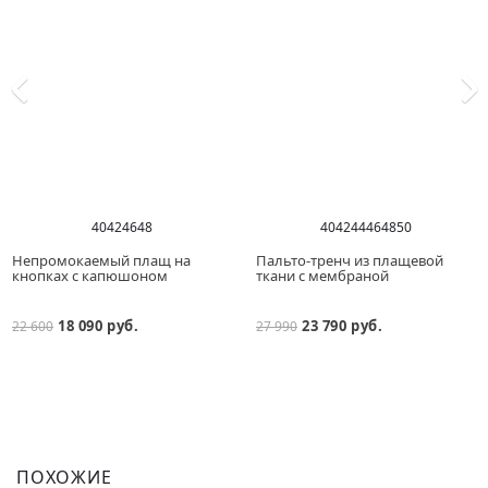
40
42
46
48
40
42
44
46
48
50
Непромокаемый плащ на
Пальто-тренч из плащевой
кнопках с капюшоном
ткани с мембраной
18 090 руб.
23 790 руб.
22 600
27 990
ПОХОЖИЕ