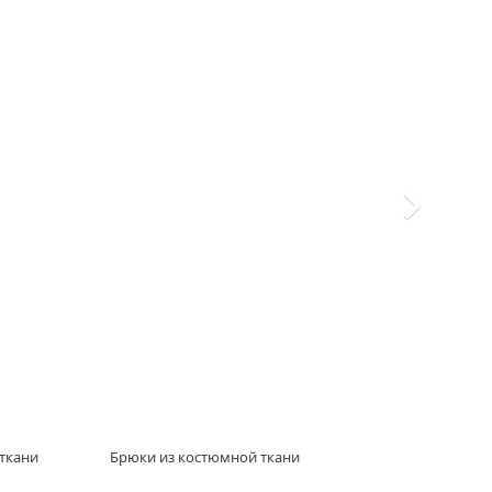
ткани
Брюки из костюмной ткани
Жаке