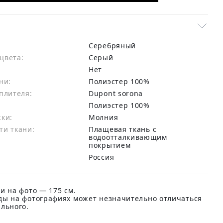
Серебряный
цвета:
серый
Нет
ни:
полиэстер 100%
плителя:
Dupont sorona
:
Полиэстер 100%
жки:
Молния
ти ткани:
Плащевая ткань с
водоотталкивающим
покрытием
Россия
и на фото — 175 см.
ды на фотографиях может незначительно отличаться
ального.