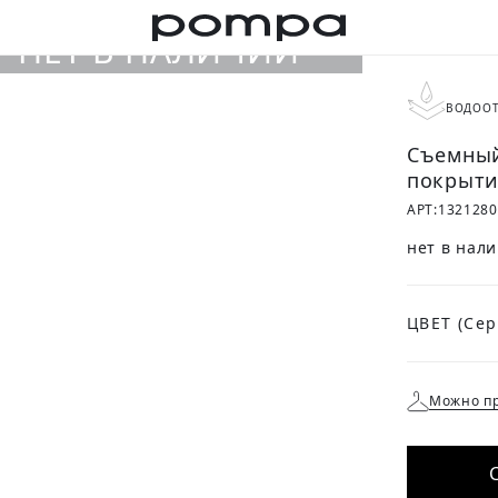
ВОДООТ
Съемный
покрыт
АРТ:
1321280
нет в нал
ЦВЕТ
Можно пр