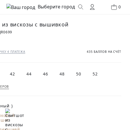
Выберите город
0
 из вискозы с вышивкой
JR0699
ЧКУ 4 ПЛАТЕЖА
435 БАЛЛОВ НА СЧЁТ
42
44
46
48
50
52
МЕРОВ
(Черный )