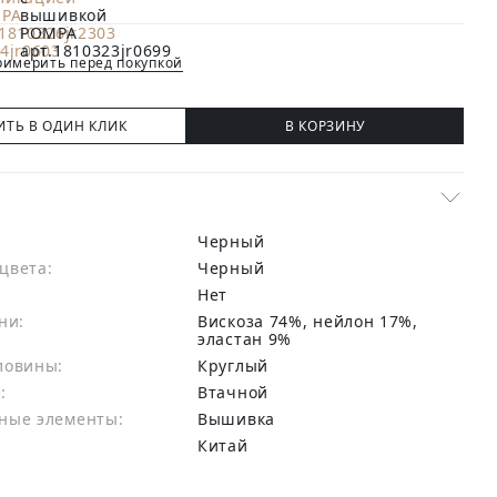
имерить перед покупкой
ИТЬ В ОДИН КЛИК
В КОРЗИНУ
Черный
цвета:
черный
Нет
ни:
вискоза 74%, нейлон 17%,
эластан 9%
ловины:
Круглый
:
Втачной
ные элементы:
Вышивка
Китай