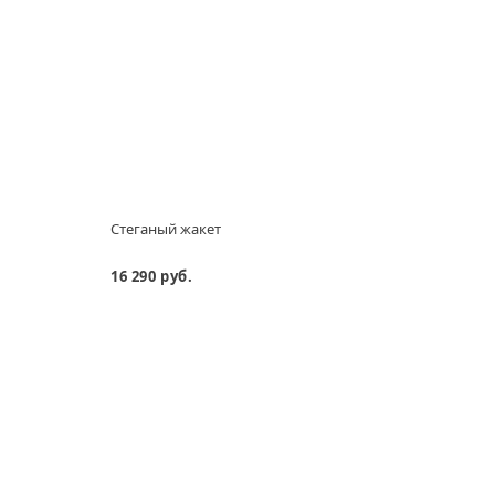
Стеганый жакет
Стег
16 290 руб.
11 29