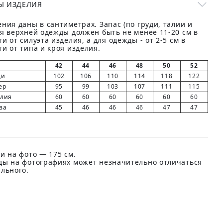
Ы ИЗДЕЛИЯ
ния даны в сантиметрах. Запас (по груди, талии и
ля верхней одежды должен быть не менее 11-20 см в
и от силуэта изделия, а для одежды - от 2-5 см в
и от типа и кроя изделия.
42
44
46
48
50
52
ди
102
106
110
114
118
122
ер
95
99
103
107
111
115
елия
60
60
60
60
60
60
ва
45
46
46
46
47
47
и на фото — 175 см.
ды на фотографиях может незначительно отличаться
ального.