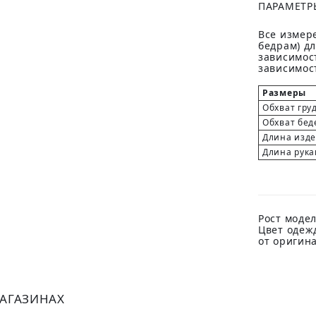
ПАРАМЕТР
Все измере
бедрам) д
зависимост
зависимост
Размеры
Обхват гру
Обхват бед
Длина изд
Длина рука
Рост модел
Цвет одеж
от оригин
МАГАЗИНАХ